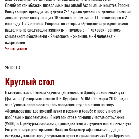
Оренбургской области, проводимый под эгидой Ассоциации юристов России.
Консультацию проводили студенты 2-4 курсов дневного отделения. Всего за
день получили консультацию 18 человек, в том числе 11 пенсионеров и 2
инвалида 1 и 2 степени. Вопросы, по которым обращались граждане можно
разделить по следующим тематикам: - трудовые - 1 человек - вопросы
социального обеспечения - 2 человека; - жилищные - 4 человека; -
оформление...
Читать далее
25.03.13
Круглый стол
В соответствии с Планом научной деятельности Оренбургского института
(филиала) Университета имени О.Е. Кутафина (МГЮА) 25 марта 2013 года в
зале Ученого совета состоялось заседание круглого стола на тему:
«Использование достижений науки и техники в борьбе с преступностью:
проблемы и перспективы». В круглом столе приняли участие сотрудники
УМВД по Оренбургской области, преподаватели и студенты нашего института.
Вступительную речь произнес Назаров Владимир Афанасьевич – доцент
кафедры уголовно-процессуального права и криминалистики Оренбургского