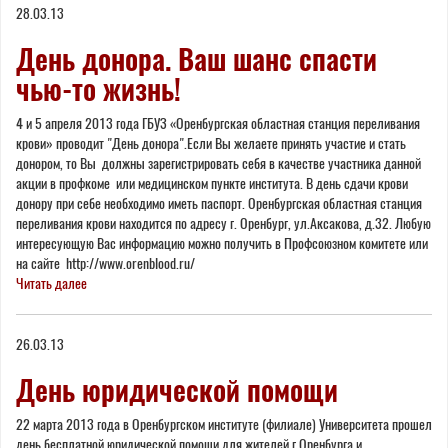
28.03.13
here
День донора. Ваш шанс спасти
чью-то жизнь!
4 и 5 апреля 2013 года ГБУЗ «Оренбургская областная станция переливания
крови» проводит "День донора".Если Вы желаете принять участие и стать
донором, то Вы должны зарегистрировать себя в качестве участника данной
акции в профкоме или медицинском пункте института. В день сдачи крови
донору при себе необходимо иметь паспорт. Оренбургская областная станция
переливания крови находится по адресу г. Оренбург, ул.Аксакова, д.32. Любую
интересующую Вас информацию можно получить в Профсоюзном комитете или
на сайте http://www.orenblood.ru/
Читать далее
26.03.13
День юридической помощи
22 марта 2013 года в Оренбургском институте (филиале) Университета прошел
день бесплатной юридической помощи для жителей г.Оренбурга и