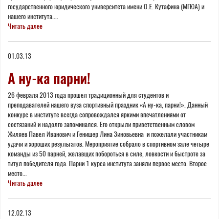
государственного юридического университета имени О.Е. Кутафина (МГЮА) и
нашего института....
Читать далее
01.03.13
А ну-ка парни!
26 февраля 2013 года прошел традиционный для студентов и
преподавателей нашего вуза спортивный праздник «А ну-ка, парни!». Данный
конкурс в институте всегда сопровождался яркими впечатлениями от
состязаний и надолго запоминался. Его открыли приветственным словом
Жиляев Павел Иванович и Генишер Лина Зиновьевна и пожелали участникам
удачи и хороших результатов. Мероприятие собрало в спортивном зале четыре
команды из 50 парней, желавщих побороться в силе, ловкости и быстроте за
титул победителя года. Парни 1 курса института заняли первое место. Второе
место...
Читать далее
12.02.13