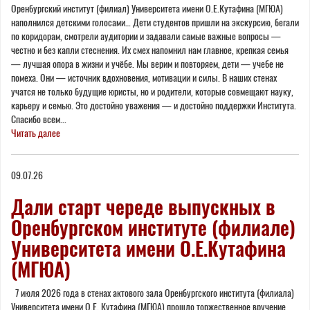
Оренбургский институт (филиал) Университета имени О.Е.Кутафина (МГЮА)
наполнился детскими голосами… Дети студентов пришли на экскурсию, бегали
по коридорам, смотрели аудитории и задавали самые важные вопросы —
честно и без капли стеснения. Их смех напомнил нам главное, крепкая семья
— лучшая опора в жизни и учёбе. Мы верим и повторяем, дети — учебе не
помеха. Они — источник вдохновения, мотивации и силы. В наших стенах
учатся не только будущие юристы, но и родители, которые совмещают науку,
карьеру и семью. Это достойно уважения — и достойно поддержки Института.
Спасибо всем...
Читать далее
09.07.26
Дали старт череде выпускных в
Оренбургском институте (филиале)
Университета имени О.Е.Кутафина
(МГЮА)
7 июля 2026 года в стенах актового зала Оренбургского института (филиала)
Университета имени О.Е. Кутафина (МГЮА) прошло торжественное вручение