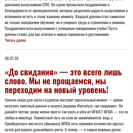
дипломов выпускникам СПО. На сцене прозвучали поздравления и
благодарности от преподавателей, которые разделили радость выпускников и
вспомнили их путь к этому важному моменту. Каждый диплом стал символом
не только завершения обучения, но и упорного труда и стремления к знаниям.
Поздравляем всех выпускников с успешным завершением учебы! Пусть
диплом станет для вас ключом к новым горизонтам и достижениям.
Читать далее
06.07.26
«До свидания» — это всего лишь
слово. Мы не прощаемся, мы
переходим на новый уровень!
Совсем скоро для части студентов наступит трогательный момент — время
получить заветный диплом и сказать родному Институту «до свидания». Но
давайте честно: разве можно просто так взять и уйти из МГЮА? МГЮА — это по
любви и навсегда. Совместный путь на этом не заканчивается, ведь у
Оренбургского института (филиала) МГЮА есть огромное количество крутых
путей для вашего дальнейшего роста. А теперь — к самым важным датам