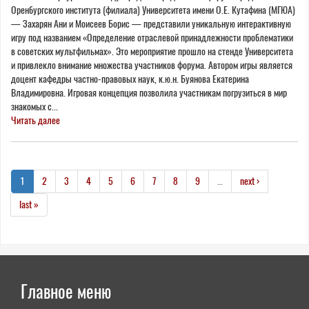
Оренбургского института (филиала) Университета имени О.Е. Кутафина (МГЮА)
— Захарян Ани и Моисеев Борис — представили уникальную интерактивную
игру под названием «Определение отраслевой принадлежности проблематики
в советских мультфильмах». Это мероприятие прошло на стенде Университета
и привлекло внимание множества участников форума. Автором игры является
доцент кафедры частно-правовых наук, к.ю.н. Буянова Екатерина
Владимировна. Игровая концепция позволила участникам погрузиться в мир
знакомых с...
Читать далее
1
2
3
4
5
6
7
8
9
…
next ›
last »
Главное меню