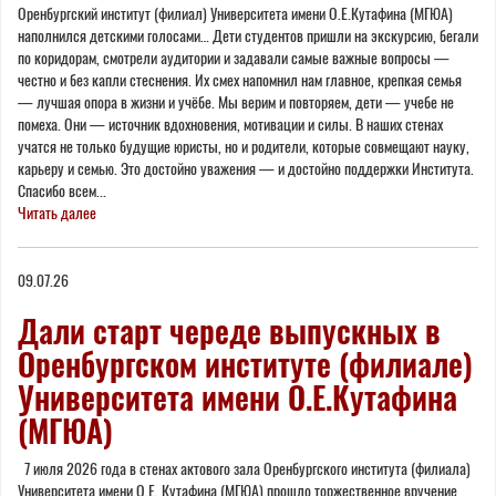
Оренбургский институт (филиал) Университета имени О.Е.Кутафина (МГЮА)
наполнился детскими голосами… Дети студентов пришли на экскурсию, бегали
по коридорам, смотрели аудитории и задавали самые важные вопросы —
честно и без капли стеснения. Их смех напомнил нам главное, крепкая семья
— лучшая опора в жизни и учёбе. Мы верим и повторяем, дети — учебе не
помеха. Они — источник вдохновения, мотивации и силы. В наших стенах
учатся не только будущие юристы, но и родители, которые совмещают науку,
карьеру и семью. Это достойно уважения — и достойно поддержки Института.
Спасибо всем...
Читать далее
09.07.26
Дали старт череде выпускных в
Оренбургском институте (филиале)
Университета имени О.Е.Кутафина
(МГЮА)
7 июля 2026 года в стенах актового зала Оренбургского института (филиала)
Университета имени О.Е. Кутафина (МГЮА) прошло торжественное вручение