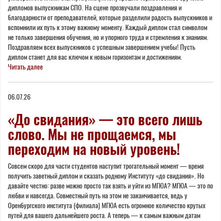
дипломов выпускникам СПО. На сцене прозвучали поздравления и
благодарности от преподавателей, которые разделили радость выпускников и
вспомнили их путь к этому важному моменту. Каждый диплом стал символом
не только завершения обучения, но и упорного труда и стремления к знаниям.
Поздравляем всех выпускников с успешным завершением учебы! Пусть
диплом станет для вас ключом к новым горизонтам и достижениям.
Читать далее
06.07.26
«До свидания» — это всего лишь
слово. Мы не прощаемся, мы
переходим на новый уровень!
Совсем скоро для части студентов наступит трогательный момент — время
получить заветный диплом и сказать родному Институту «до свидания». Но
давайте честно: разве можно просто так взять и уйти из МГЮА? МГЮА — это по
любви и навсегда. Совместный путь на этом не заканчивается, ведь у
Оренбургского института (филиала) МГЮА есть огромное количество крутых
путей для вашего дальнейшего роста. А теперь — к самым важным датам