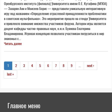
Оренбургского института (филиала) Университета имени О.Е. Кутафина (МГЮА)
— Захарян Ани и Моисеев Борис — представили уникальную интерактивную
игру под названием «Определение отраслевой принадлежности проблематики
в советских мультфильмах». Это мероприятие прошло на стенде Университета
и привлекло внимание множества участников форума. Автором игры является
доцент кафедры частно-правовых наук, к.ю.н. Буянова Екатерина
Владимировна. Игровая концепция позволила участникам погрузиться в мир
знакомых с...
Читать далее
1
2
3
4
5
6
7
8
9
…
next ›
last »
Главное меню