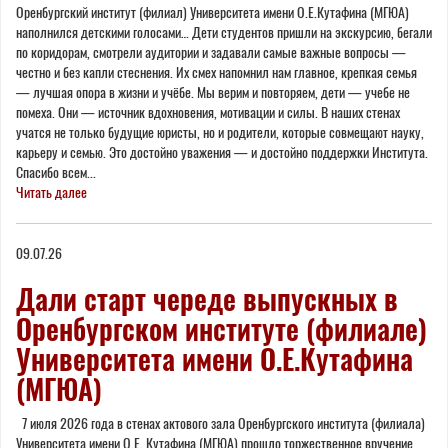
Оренбургский институт (филиал) Университета имени О.Е.Кутафина (МГЮА)
наполнился детскими голосами… Дети студентов пришли на экскурсию, бегали
по коридорам, смотрели аудитории и задавали самые важные вопросы —
честно и без капли стеснения. Их смех напомнил нам главное, крепкая семья
— лучшая опора в жизни и учёбе. Мы верим и повторяем, дети — учебе не
помеха. Они — источник вдохновения, мотивации и силы. В наших стенах
учатся не только будущие юристы, но и родители, которые совмещают науку,
карьеру и семью. Это достойно уважения — и достойно поддержки Института.
Спасибо всем...
Читать далее
09.07.26
Дали старт череде выпускных в
Оренбургском институте (филиале)
Университета имени О.Е.Кутафина
(МГЮА)
7 июля 2026 года в стенах актового зала Оренбургского института (филиала)
Университета имени О.Е. Кутафина (МГЮА) прошло торжественное вручение