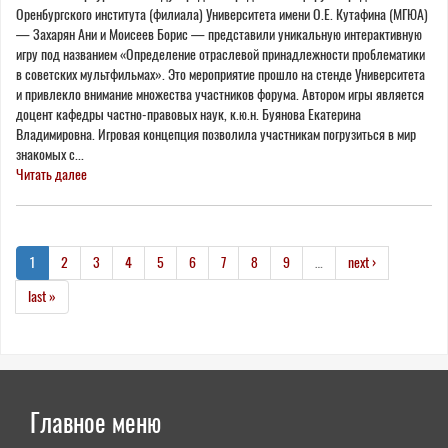
Оренбургского института (филиала) Университета имени О.Е. Кутафина (МГЮА)
— Захарян Ани и Моисеев Борис — представили уникальную интерактивную
игру под названием «Определение отраслевой принадлежности проблематики
в советских мультфильмах». Это мероприятие прошло на стенде Университета
и привлекло внимание множества участников форума. Автором игры является
доцент кафедры частно-правовых наук, к.ю.н. Буянова Екатерина
Владимировна. Игровая концепция позволила участникам погрузиться в мир
знакомых с...
Читать далее
1
2
3
4
5
6
7
8
9
…
next ›
last »
Главное меню