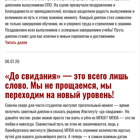
дипломов выпускникам СПО. На сцене прозвучали поздравления и
благодарности от преподавателей, которые разделили радость выпускников и
вспомнили их путь к этому важному моменту. Каждый диплом стал символом
не только завершения обучения, но и упорного труда и стремления к знаниям.
Поздравляем всех выпускников с успешным завершением учебы! Пусть
диплом станет для вас ключом к новым горизонтам и достижениям.
Читать далее
06.07.26
«До свидания» — это всего лишь
слово. Мы не прощаемся, мы
переходим на новый уровень!
Совсем скоро для части студентов наступит трогательный момент — время
получить заветный диплом и сказать родному Институту «до свидания». Но
давайте честно: разве можно просто так взять и уйти из МГЮА? МГЮА — это по
любви и навсегда. Совместный путь на этом не заканчивается, ведь у
Оренбургского института (филиала) МГЮА есть огромное количество крутых
путей для вашего дальнейшего роста. А теперь — к самым важным датам