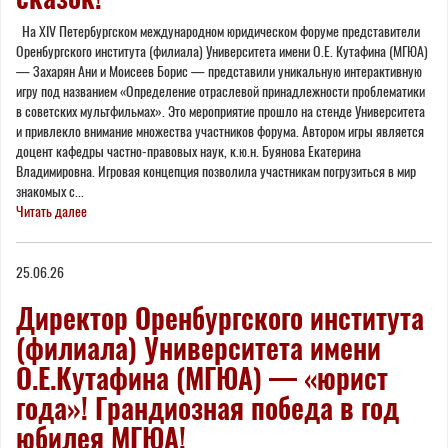
На XIV Петербургском международном юридическом форуме представители
Оренбургского института (филиала) Университета имени О.Е. Кутафина (МГЮА)
— Захарян Ани и Моисеев Борис — представили уникальную интерактивную
игру под названием «Определение отраслевой принадлежности проблематики
в советских мультфильмах». Это мероприятие прошло на стенде Университета
и привлекло внимание множества участников форума. Автором игры является
доцент кафедры частно-правовых наук, к.ю.н. Буянова Екатерина
Владимировна. Игровая концепция позволила участникам погрузиться в мир
знакомых с...
Читать далее
25.06.26
Директор Оренбургского института
(филиала) Университета имени
О.Е.Кутафина (МГЮА) — «юрист
года»! Грандиозная победа в год
юбилея МГЮА!