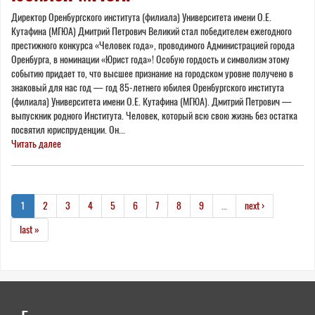
Директор Оренбургского института (филиала) Университета имени О.Е.
Кутафина (МГЮА) Дмитрий Петрович Великий стал победителем ежегодного
престижного конкурса «Человек года», проводимого Администрацией города
Оренбурга, в номинации «Юрист года»! Особую гордость и символизм этому
событию придает то, что высшее признание на городском уровне получено в
знаковый для нас год — год 85-летнего юбилея Оренбургского института
(филиала) Университета имени О.Е. Кутафина (МГЮА). Дмитрий Петрович —
выпускник родного Института. Человек, который всю свою жизнь без остатка
посвятил юриспруденции. Он...
Читать далее
1
2
3
4
5
6
7
8
9
…
next ›
last »