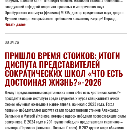
получить высокий балл. Кто ведёт занятия: Жолобова Галина Алексеевна –
заведующий кафедрой теоретико-правовых и исторических наук
Оренбургского института (филиала) МГЮА, доктор юридических наук, доцент.
Лучший эксперт, который знает требования к экзамену изнутри! Период...
Читать далее
09.04.26
ПРИШЛО ВРЕМЯ СТОИКОВ: ИТОГИ
ДИСПУТА ПРЕДСТАВИТЕЛЕЙ
СОКРАТИЧЕСКИХ ШКОЛ «ЧТО ЕСТЬ
ДОСТОЙНАЯ ЖИЗНЬ?»-2026
Диспут представителей сократических школ «Что есть достойная жизнь?»
проходит в нашем институте среди студентов 2 курса специалитета очной
формы обучения ежегодно в марте-апреле, начиная с 2023 года. Тогда
первыми победителями диспута стали представители стоиков Александр
Сапрыкин и Матвей Углёнков, которые вдвоем победили превосходящие силы
соперников. В 2024 году в 201 группе победили представители скептиков –
команда «Персики» (капитан - Позныш Олеся). В 202 группе жюри объявило