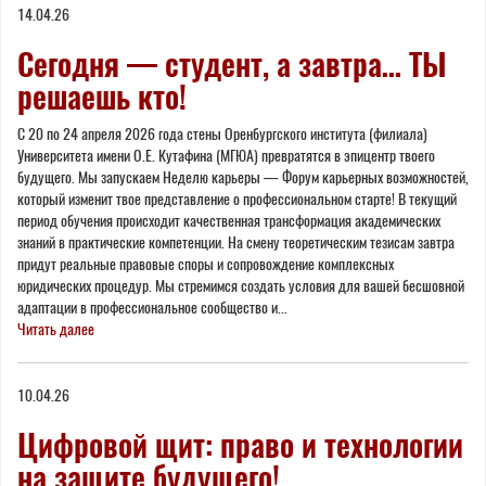
14.04.26
here
Сегодня — студент, а завтра… ТЫ
решаешь кто!
С 20 по 24 апреля 2026 года стены Оренбургского института (филиала)
Университета имени О.Е. Кутафина (МГЮА) превратятся в эпицентр твоего
будущего. Мы запускаем Неделю карьеры — Форум карьерных возможностей,
который изменит твое представление о профессиональном старте! В текущий
период обучения происходит качественная трансформация академических
знаний в практические компетенции. На смену теоретическим тезисам завтра
придут реальные правовые споры и сопровождение комплексных
юридических процедур. Мы стремимся создать условия для вашей бесшовной
адаптации в профессиональное сообщество и...
Читать далее
10.04.26
Цифровой щит: право и технологии
на защите будущего!