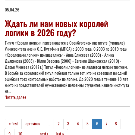
05.04.26
Ждать ли нам новых королей
логики в 2026 году?
Титул «Короли логики» присваивается в Оренбургском институте (филиале)
Университета имени О.Е. Кутафина (МГЮА) с 2003 года. С 2003 по 2019 годы
«Королевами логики» признавались: - Анна Елисеева (2003) - Алина
Дьяконова (2003) - Юлия Зверева (2006) - Евгения Шарковская (2010) -
Дарья Минеева (2017 г.) Титул «Короли логики» не является легким трофеем.
В борьбе за королевский титул победит только тот, кто не совершит ни одной
ошибки в трех контрольных работах по логике. До 2020 года в течение 18 лет
никто из представителей мужественной половины студентов нашего института
не...
Читать далее
« first
‹ previous
…
2
3
4
5
6
7
8
9
10
…
next ›
last »