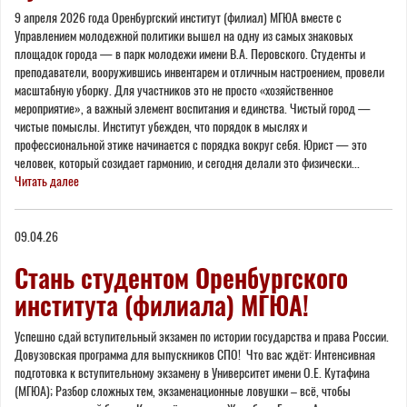
9 апреля 2026 года Оренбургский институт (филиал) МГЮА вместе с
Управлением молодежной политики вышел на одну из самых знаковых
площадок города — в парк молодежи имени В.А. Перовского. Студенты и
преподаватели, вооружившись инвентарем и отличным настроением, провели
масштабную уборку. Для участников это не просто «хозяйственное
мероприятие», а важный элемент воспитания и единства. Чистый город —
чистые помыслы. Институт убежден, что порядок в мыслях и
профессиональной этике начинается с порядка вокруг себя. Юрист — это
человек, который созидает гармонию, и сегодня делали это физически...
Читать далее
09.04.26
Стань студентом Оренбургского
института (филиала) МГЮА!
Успешно сдай вступительный экзамен по истории государства и права России.
Довузовская программа для выпускников СПО! Что вас ждёт: Интенсивная
подготовка к вступительному экзамену в Университет имени О.Е. Кутафина
(МГЮА); Разбор сложных тем, экзаменационные ловушки – всё, чтобы