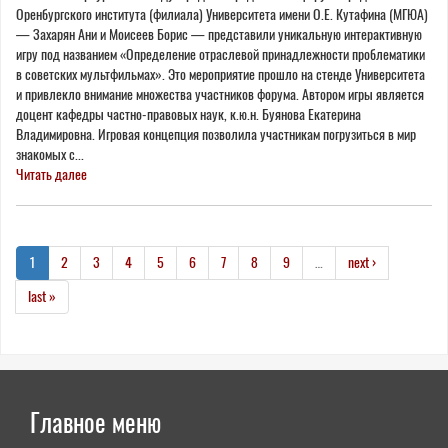
Оренбургского института (филиала) Университета имени О.Е. Кутафина (МГЮА)
— Захарян Ани и Моисеев Борис — представили уникальную интерактивную
игру под названием «Определение отраслевой принадлежности проблематики
в советских мультфильмах». Это мероприятие прошло на стенде Университета
и привлекло внимание множества участников форума. Автором игры является
доцент кафедры частно-правовых наук, к.ю.н. Буянова Екатерина
Владимировна. Игровая концепция позволила участникам погрузиться в мир
знакомых с...
Читать далее
1
2
3
4
5
6
7
8
9
…
next ›
last »
Главное меню