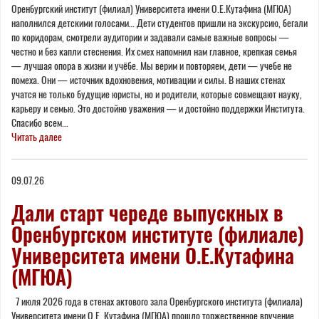
Оренбургский институт (филиал) Университета имени О.Е.Кутафина (МГЮА)
наполнился детскими голосами… Дети студентов пришли на экскурсию, бегали
по коридорам, смотрели аудитории и задавали самые важные вопросы —
честно и без капли стеснения. Их смех напомнил нам главное, крепкая семья
— лучшая опора в жизни и учёбе. Мы верим и повторяем, дети — учебе не
помеха. Они — источник вдохновения, мотивации и силы. В наших стенах
учатся не только будущие юристы, но и родители, которые совмещают науку,
карьеру и семью. Это достойно уважения — и достойно поддержки Института.
Спасибо всем...
Читать далее
09.07.26
Дали старт череде выпускных в
Оренбургском институте (филиале)
Университета имени О.Е.Кутафина
(МГЮА)
7 июля 2026 года в стенах актового зала Оренбургского института (филиала)
Университета имени О.Е. Кутафина (МГЮА) прошло торжественное вручение