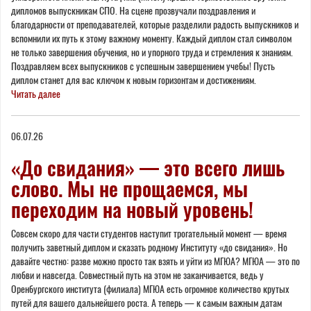
дипломов выпускникам СПО. На сцене прозвучали поздравления и
благодарности от преподавателей, которые разделили радость выпускников и
вспомнили их путь к этому важному моменту. Каждый диплом стал символом
не только завершения обучения, но и упорного труда и стремления к знаниям.
Поздравляем всех выпускников с успешным завершением учебы! Пусть
диплом станет для вас ключом к новым горизонтам и достижениям.
Читать далее
06.07.26
«До свидания» — это всего лишь
слово. Мы не прощаемся, мы
переходим на новый уровень!
Совсем скоро для части студентов наступит трогательный момент — время
получить заветный диплом и сказать родному Институту «до свидания». Но
давайте честно: разве можно просто так взять и уйти из МГЮА? МГЮА — это по
любви и навсегда. Совместный путь на этом не заканчивается, ведь у
Оренбургского института (филиала) МГЮА есть огромное количество крутых
путей для вашего дальнейшего роста. А теперь — к самым важным датам