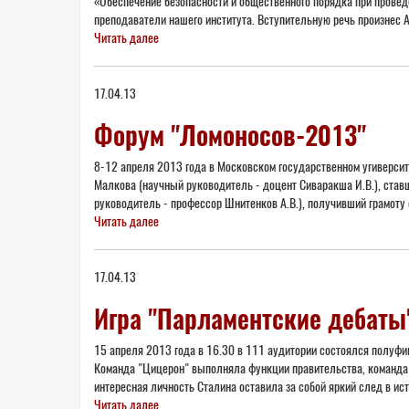
«Обеспечение безопасности и общественного порядка при провед
преподаватели нашего института. Вступительную речь произнес 
Читать далее
17.04.13
Форум "Ломоносов-2013"
8-12 апреля 2013 года в Московском государственном угиверси
Малкова (научный руководитель - доцент Сиваракша И.В.), став
руководитель - профессор Шнитенков А.В.), получивший грамоту
Читать далее
17.04.13
Игра "Парламентские дебаты
15 апреля 2013 года в 16.30 в 111 аудитории состоялся полуфи
Команда "Цицерон" выполняла функции правительства, команда "
интересная личность Сталина оставила за собой яркий след в ист
Читать далее