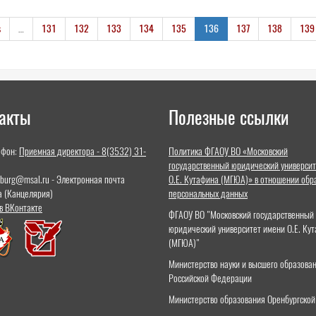
s
…
131
132
133
134
135
136
137
138
139
акты
Полезные ссылки
ефон:
Приемная директора - 8(3532) 31-
Политика ФГАОУ ВО «Московский
государственный юридический университ
nburg@msal.ru - Электронная почта
О.Е. Кутафина (МГЮА)» в отношении обр
а (Канцелярия)
персональных данных
в ВКонтакте
ФГАОУ ВО "Московский государственный
юридический университет имени О.Е. Ку
(МГЮА)"
Министерство науки и высшего образова
Российской Федерации
Министерство образования Оренбургской