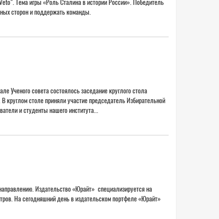
eto". Тема игры «Роль Сталина в истории России». Победитель
зных сторон и поддержать команды.
але Ученого совета состоялось заседание круглого стола
 В круглом столе приняли участие председатель Избирательной
атели и студенты нашего института...
направлению. Издательство «Юрайт» специализируется на
стров. На сегодняшний день в издательском портфеле «Юрайт»