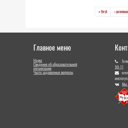
« first
‹ previou
Главное меню
Конт
Наука
Тел
Сведения об образовательной
99-11
организации
Часто задаваемые вопросы
ore
институт
Мы 