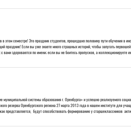
 в этом семестре! Это праздник студентов, прошедших половину пути обучения в инст
щий праздник! Если вы уже знаете много страшных историй, чтобы запугать первошей;
 с вами здороваются по имени; если вы не боитесь пропусков, а коллекционируете их;
е муниципальной системы образования г. Оренбурга» и успешно реализуемого соци
кого резерва Оренбургского региона 27 марта 2013 года в нашем институте для уча
 как представляется, будут способствовать формированию у старшеклассников актив