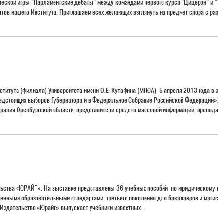
ческой игры "Парламентские дебаты" между командами первого курса "Цицерон" и "V
атов нашего Института. Приглашаем всех желающих взглянуть на предмет спора с ра
ститута (филиала) Университета имени О.Е. Кутафина (МГЮА) 5 апреля 2013 года в з
редстоящих выборов Губернатора и в Федеральное Собрание Российской Федерации».
рания Оренбургской области, представители средств массовой информации, преподав
ьства «ЮРАЙТ». На выставке представлены 36 учебных пособий по юридическому 
твенными образовательными стандартами третьего поколения для бакалавров и маги
Издательство «Юрайт» выпускает учебники известных...