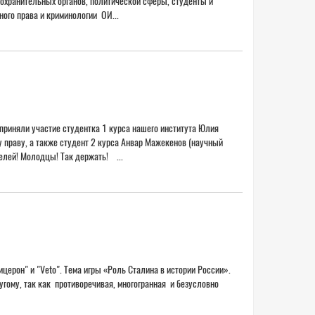
оохранительных органов, политической сферы, студенты и
ого права и криминологии ОИ...
риняли участие студентка 1 курса нашего института Юлия
 праву, а также студент 2 курса Анвар Мажекенов (научный
елей! Молодцы! Так держать! ...
церон" и "Veto". Тема игры «Роль Сталина в истории России».
гому, так как противоречивая, многогранная и безусловно