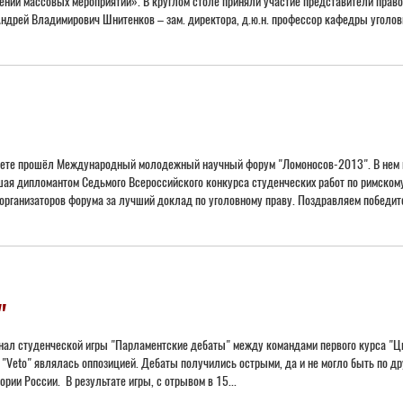
ении массовых мероприятий». В круглом столе приняли участие представители прав
Андрей Владимирович Шнитенков – зам. директора, д.ю.н. профессор кафедры уголовн
тете прошёл Международный молодежный научный форум "Ломоносов-2013". В нем п
шая дипломантом Седьмого Всероссийского конкурса студенческих работ по римскому
 организаторов форума за лучший доклад по уголовному праву. Поздравляем победит
"
нал студенческой игры "Парламентские дебаты" между командами первого курса "Ци
Veto" являлась оппозицией. Дебаты получились острыми, да и не могло быть по дру
ории России. В результате игры, с отрывом в 15...