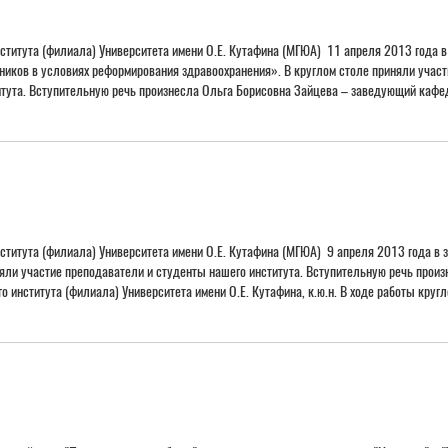
ститута (филиала) Университета имени О.Е. Кутафина (МГЮА) 11 апреля 2013 года в 
ников в условиях реформирования здравоохранения». В круглом столе приняли участ
тута. Вступительную речь произнесла Ольга Борисовна Зайцева – заведующий кафедр
ститута (филиала) Университета имени О.Е. Кутафина (МГЮА) 9 апреля 2013 года в 
риняли участие преподаватели и студенты нашего института. Вступительную речь про
 института (филиала) Университета имени О.Е. Кутафина, к.ю.н. В ходе работы кругл