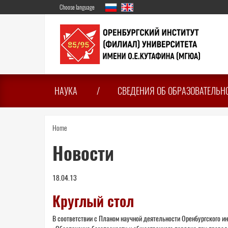
Skip
Choose language
to
main
content
НАУКА
СВЕДЕНИЯ ОБ ОБРАЗОВАТЕЛЬН
You
Home
are
Новости
here
18.04.13
Круглый стол
В соответствии с Планом научной деятельности Оренбургского ин