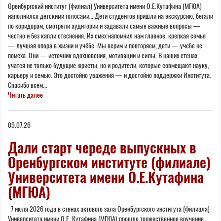
Оренбургский институт (филиал) Университета имени О.Е.Кутафина (МГЮА)
наполнился детскими голосами… Дети студентов пришли на экскурсию, бегали
по коридорам, смотрели аудитории и задавали самые важные вопросы —
честно и без капли стеснения. Их смех напомнил нам главное, крепкая семья
— лучшая опора в жизни и учёбе. Мы верим и повторяем, дети — учебе не
помеха. Они — источник вдохновения, мотивации и силы. В наших стенах
учатся не только будущие юристы, но и родители, которые совмещают науку,
карьеру и семью. Это достойно уважения — и достойно поддержки Института.
Спасибо всем...
Читать далее
09.07.26
Дали старт череде выпускных в
Оренбургском институте (филиале)
Университета имени О.Е.Кутафина
(МГЮА)
7 июля 2026 года в стенах актового зала Оренбургского института (филиала)
Университета имени О.Е. Кутафина (МГЮА) прошло торжественное вручение