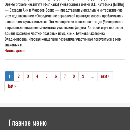
Оренбургского института (филиала) Университета имени О.Е. Кутафина (МГЮА)
— Захарян Ани и Моисеев Борис — представили уникальную интерактивную
игру под названием «Определение отраслевой принадлежности проблематики
в советских мультфильмах». Это мероприятие прошло на стенде Университета
и привлекло внимание множества участников форума. Автором игры является
доцент кафедры частно-правовых наук, к.ю.н. Буянова Екатерина
Владимировна. Игровая концепция позволила участникам погрузиться в мир
знакомых с...
Читать далее
1
2
3
4
5
6
7
8
9
…
next ›
last »
Главное меню