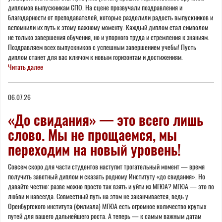
дипломов выпускникам СПО. На сцене прозвучали поздравления и
благодарности от преподавателей, которые разделили радость выпускников и
вспомнили их путь к этому важному моменту. Каждый диплом стал символом
не только завершения обучения, но и упорного труда и стремления к знаниям.
Поздравляем всех выпускников с успешным завершением учебы! Пусть
диплом станет для вас ключом к новым горизонтам и достижениям.
Читать далее
06.07.26
«До свидания» — это всего лишь
слово. Мы не прощаемся, мы
переходим на новый уровень!
Совсем скоро для части студентов наступит трогательный момент — время
получить заветный диплом и сказать родному Институту «до свидания». Но
давайте честно: разве можно просто так взять и уйти из МГЮА? МГЮА — это по
любви и навсегда. Совместный путь на этом не заканчивается, ведь у
Оренбургского института (филиала) МГЮА есть огромное количество крутых
путей для вашего дальнейшего роста. А теперь — к самым важным датам