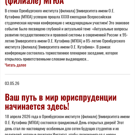
(филиале) МГЮА
В стенах Оренбургского института (филиала) Университета имени О.Е.
Кутафина (МГЮА) успешно прошла XXXII ежегодная Всероссийская
студенческая научная конференция с международным участием! Это знаковое
событие было посвящено глубокой и актуальной теме: «Актуальные вопросы
развития государственности и правовой системы в современной России: к 95-
летию Университета имени О.Е. Кутафина (МГЮА) и 85-летию Оренбургского
института (филиала) Университета имени О.Е. Кутафина». В рамках
конференции состоялось торжественное пленарное заседание, которое
открылось приветственными словами выдающихся...
Читать далее
03.05.26
Ваш путь в мир юриспруденции
начинается здесь!
18 апреля 2026 года в Оренбургском институте (филиале) Университета имени
О.Е. Кутафина (МГЮА) состоялся грандиозный День открытых дверей! Этот
день стал по-настоящему особенным для сотен будущих студентов и их
родителей, которые посетили Институт, чтобы познакомиться с миром