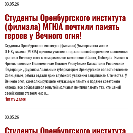
03.05.26
here
Студенты Оренбургского института
(филиала) МГЮА почтили память
героев у Вечного огня!
Студенты Оренбургского института (филиала) Университета имени
О.Е.Кутафина (МГЮА) приняли участие в торжественной церемонии возложения
цветов к Вечному огню в мемориальном комплексе «Салют, Победа!». Вместе с
Чрезвычайным и Полномочным Послом Республики Казахстан в Российской
Федерации Дауреном Абаевым и губернатором Оренбургской области Евгением
Солнцевым, ребята отдали дань глубокого уважения защитникам Отечества. У
Вечного огня, символизирующего неугасимую память о подвиге советского
народа, все собравшиеся минутой молчания почтили память тех, кто ценой
своей жизни отстоял мир и...
Читать далее
03.05.26
Студенты Оренбургского института