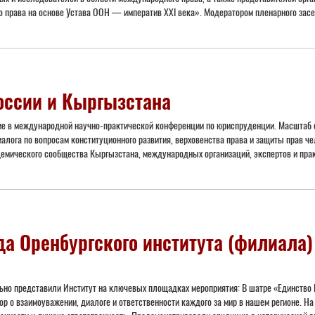
 права на основе Устава ООН — императив XXI века». Модератором пленарного засед
оссии и Кыргызстана
тие в международной научно-практической конференции по юриспруденции. Масштаб 
лога по вопросам конституционного развития, верховенства права и защиты прав ч
демического сообщества Кыргызстана, международных организаций, экспертов и прак
а Оренбургского института (филиала
льно представили Институт на ключевых площадках мероприятия: В шатре «Единство
 о взаимоуважении, диалоге и ответственности каждого за мир в нашем регионе. На