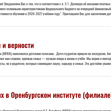
 Уведомляем Вас о том, что в соответствии с п. 3.1. Договора об оказании платны
нного основными характеристиками федерального бюджета на очередной финансовый 
тоимости обучения в 2026-2027 учебном году". Приглашаем Вас для заключения доп
 и верности
на (МГЮА) наполнился детскими голосами… Дети студентов пришли на экскурсию, бе
нил нам главное, крепкая семья — лучшая опора в жизни и учёбе. Мы верим и повто
сты, но и родители, которые совмещают науку, карьеру и семью. Это достойно уваже
х в Оренбургском институте (филиале
ута (филиала) Университета имени О.Е. Кутафина (МГЮА) прошло торжественное вру