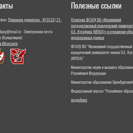
акты
Полезные ссылки
ефон:
Приемная директора - 8(3532) 31-
Политика ФГАОУ ВО «Московский
государственный юридический университ
nburg@msal.ru - Электронная почта
О.Е. Кутафина (МГЮА)» в отношении обр
а (Канцелярия)
персональных данных
в ВКонтакте
ФГАОУ ВО "Московский государственный
юридический университет имени О.Е. Ку
(МГЮА)"
Министерство науки и высшего образова
Российской Федерации
Министерство образования Оренбургской
Федеральный портал "Российское образ
подробнее