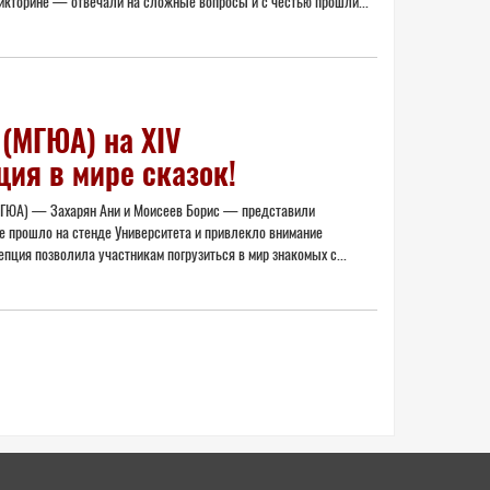
икторине — отвечали на сложные вопросы и с честью прошли...
 (МГЮА) на XIV
ия в мире сказок!
(МГЮА) — Захарян Ани и Моисеев Борис — представили
е прошло на стенде Университета и привлекло внимание
пция позволила участникам погрузиться в мир знакомых с...