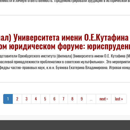
нности и личную ответственность. Продемонстрировали эрудицию в исторической в
ал) Университета имени О.Е.Кутафина
ом юридическом форуме: юриспруденц
тавители Оренбургского института (филиала) Университета имени О.Е. Кутафина 
раслевой принадлежности проблематики в советских мультфильмах». Это мероприяти
едры частно-правовых наук, к.ю.н. Буянова Екатерина Владимировна. Игровая конце
1
2
3
4
5
6
7
8
9
…
next ›
last »