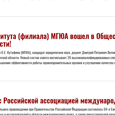
титута (филиала) МГЮА вошел в Обще
сти!
и О.Е. Кутафина (МГЮА), кандидат юридических наук, доцент Дмитрий Петрович Вели
ргской области. Новый состав совета насчитывает 26 высококвалифицированных сп
вышению эффективности работы правоохранительных органов и улучшению качества 
 с Российской ассоциацией междунаро
ельного правоведения при Правительстве Российской Федерации состоялось 69-е Е
 и исследователей в области международного права, а также представителей орган