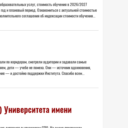
х образовательных услуг, стоимость обучения в 2026/2027
год и плановый период. Ознакомиться с актуальной стоимостью
олнительного соглашения об индексации стоимости обучения...
гали по коридорам, смотрели аудитории и задавали самые
ряем, дети — учебе не помеха. Они — источник вдохновения,
ния — и достойно поддержки Института. Спасибо всем...
) Университета имени
чение дипломов выпускникам СПО. На сцене прозвучали