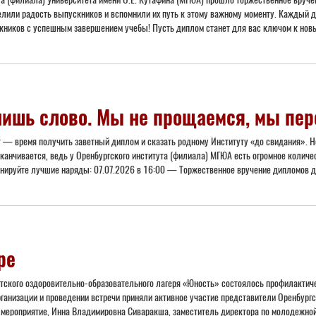
елили радость выпускников и вспомнили их путь к этому важному моменту. Каждый д
скников с успешным завершением учебы! Пусть диплом станет для вас ключом к нов
лишь слово. Мы не прощаемся, мы пер
 — время получить заветный диплом и сказать родному Институту «до свидания». Но
канчивается, ведь у Оренбургского института (филиала) МГЮА есть огромное количе
анируйте лучшие наряды: 07.07.2026 в 16:00 — Торжественное вручение дипломов д
ре
тского оздоровительно-образовательного лагеря «Юность» состоялось профилактич
ганизации и проведении встречи приняли активное участие представители Оренбургс
мероприятие, Инна Владимировна Сиваракша, заместитель директора по молодежной