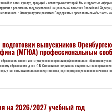
отканный из сотен культур, традиций и неповторимых историй! Мы с гордостью инфор
румент в реализации государственной национальной политики Российской Федераци
и сплочённее. • Этнокультурное развитие: Поддержать и прославить самобытность каж
 подготовки выпускников Оренбургско
тафина (МГЮА) профессиональным соо
 образования нашего института успешно прошли профессионально-общественную ак
скому образованию, д.ю.н. С.В. Степашиным подписаны свидетельства о професси
еперь у нас есть официальные свидетельства, подтверждающие высокое качество по
ия на 2026/2027 учебный год