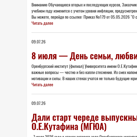
Вниманию Обучающихся вторых и последующих курсов, Заказчиков!
учебном году изменится с учетом уровня инфляции, предусмотре
Вы можете, перейдя по ссылке: Приказ №179 от 05.05.2026 "О с
Читать далее
09.07.26
8 июля — День семьи, любви
Оренбургский институт (филиал) Университета имени О.Е.Кутафи
важные вопросы — честно и без капли стеснения. Их смех напом
мотивации и силы. В наших стенах учатся не только будущие юри
Читать далее
09.07.26
Дали старт череде выпускны
О.Е.Кутафина (МГЮА)
7 июля 2026 года в стенах актового зала Оренбургского инстит