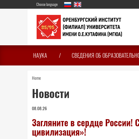
Skip
Choose language
to
main
content
НАУКА
СВЕДЕНИЯ ОБ ОБРАЗОВАТЕЛЬН
You
Home
are
Новости
here
08.08.26
Загляните в сердце России!
цивилизация»!