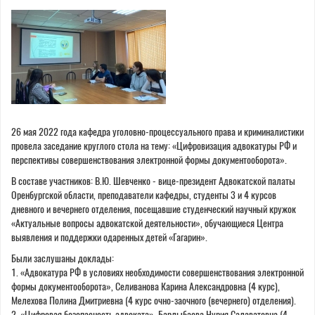
here
26 мая 2022 года кафедра уголовно-процессуального права и криминалистики
провела заседание круглого стола на тему: «Цифровизация адвокатуры РФ и
перспективы совершенствования электронной формы документооборота».
В составе участников: В.Ю. Шевченко - вице-президент Адвокатской палаты
Оренбургской области, преподаватели кафедры, студенты 3 и 4 курсов
дневного и вечернего отделения, посещавшие студенческий научный кружок
«Актуальные вопросы адвокатской деятельности», обучающиеся Центра
выявления и поддержки одаренных детей «Гагарин».
Были заслушаны доклады:
1. «Адвокатура РФ в условиях необходимости совершенствования электронной
формы документооборота», Селиванова Карина Александровна (4 курс),
Мелехова Полина Дмитриевна (4 курс очно-заочного (вечернего) отделения).
2. «Цифровая безопасность адвоката», Барлыбаева Нурия Салаватовна (4