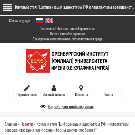
Skip
Круглый стол "Цифровизация адвокатуры РФ и перспективы совершенствования электронной формы документооборота"
to
main
content
Choose language
Сведения об образовательной организации
Отчет о самообследовании
Электронная информационно-образовательная среда
Обратная связь
Личный кабинет
Контакты
Оплата
Версия для слабовидящих
You
Главная
»
Новости
»
Круглый стол "Цифровизация адвокатуры РФ и перспективы
совершенствования электронной формы документооборота"
are