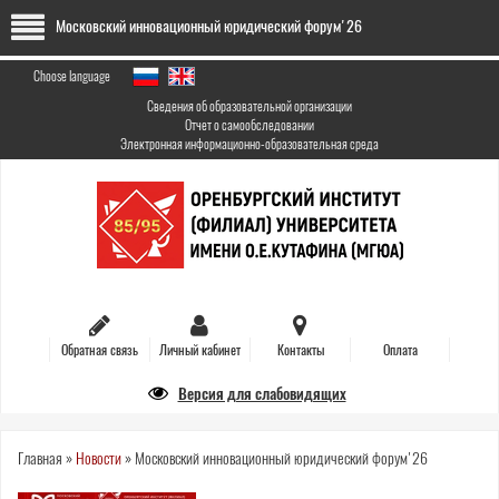
Skip
Московский инновационный юридический форум'26
to
main
content
Choose language
Сведения об образовательной организации
Отчет о самообследовании
Электронная информационно-образовательная среда
Обратная связь
Личный кабинет
Контакты
Оплата
Версия для слабовидящих
You
Главная
»
Новости
»
Московский инновационный юридический форум'26
are