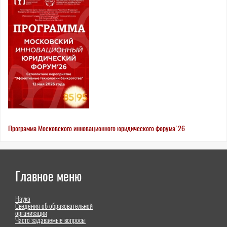
here
Программа Московского инновационного юридического форума'26
Главное меню
Наука
Сведения об образовательной
организации
Часто задаваемые вопросы