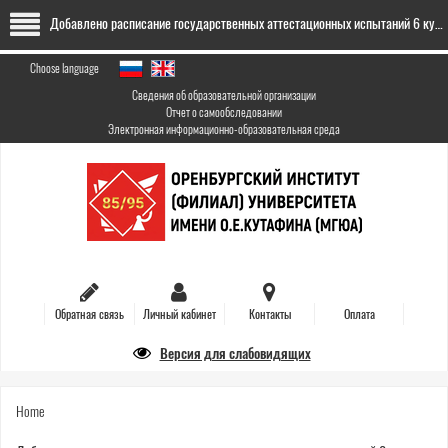
Skip
Добавлено расписание государственных аттестационных испытаний 6 курса заочной формы обучения (специалитет; 23.05.2026- 09.06.2026)
to
main
content
Choose language
Сведения об образовательной организации
Отчет о самообследовании
Электронная информационно-образовательная среда
Обратная связь
Личный кабинет
Контакты
Оплата
Версия для слабовидящих
You
Home
are