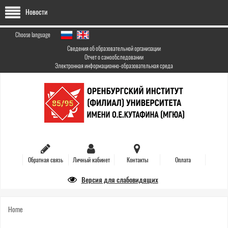
Skip
Новости
to
main
content
Choose language
Сведения об образовательной организации
Отчет о самообследовании
Электронная информационно-образовательная среда
Обратная связь
Личный кабинет
Контакты
Оплата
Версия для слабовидящих
You
Home
are