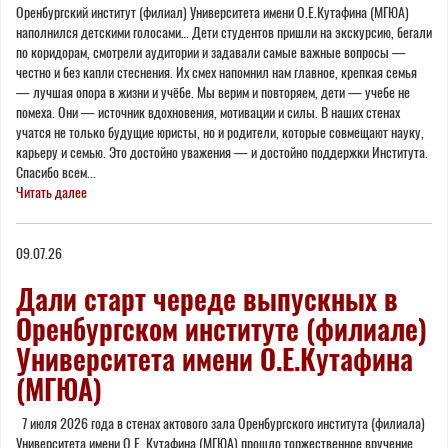
Оренбургский институт (филиал) Университета имени О.Е.Кутафина (МГЮА)
наполнился детскими голосами… Дети студентов пришли на экскурсию, бегали
по коридорам, смотрели аудитории и задавали самые важные вопросы —
честно и без капли стеснения. Их смех напомнил нам главное, крепкая семья
— лучшая опора в жизни и учёбе. Мы верим и повторяем, дети — учебе не
помеха. Они — источник вдохновения, мотивации и силы. В наших стенах
учатся не только будущие юристы, но и родители, которые совмещают науку,
карьеру и семью. Это достойно уважения — и достойно поддержки Института.
Спасибо всем...
Читать далее
09.07.26
Дали старт череде выпускных в
Оренбургском институте (филиале)
Университета имени О.Е.Кутафина
(МГЮА)
7 июля 2026 года в стенах актового зала Оренбургского института (филиала)
Университета имени О.Е. Кутафина (МГЮА) прошло торжественное вручение