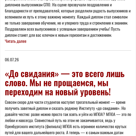
дипломов выпускникам СПО. На сцене прозвучали поздравления и
благодарности от преподавателей, которые разделили радость выпускников и
вспомнили их путь к этому важному моменту. Каждый диплом стал символом
не только завершения обучения, но и упорного труда и стремления к знаниям.
Поздравляем всех выпускников с успешным завершением учебы! Пусть
диплом станет для вас ключом к новым горизонтам и достижениям.
Читать далее
06.07.26
«До свидания» — это всего лишь
слово. Мы не прощаемся, мы
переходим на новый уровень!
Совсем скоро для части студентов наступит трогательный момент — время
получить заветный диплом и сказать родному Институту «до свидания». Но
давайте честно: разве можно просто так взять и уйти из МГЮА? МГЮА — это по
любви и навсегда. Совместный путь на этом не заканчивается, ведь у
Оренбургского института (филиала) МГЮА есть огромное количество крутых
путей для вашего дальнейшего роста. А теперь — к самым важным датам