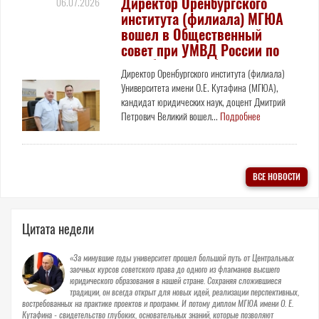
Директор Оренбургского
06.07.2026
института (филиала) МГЮА
вошел в Общественный
совет при УМВД России по
Оренбургской области!
Директор Оренбургского института (филиала)
Университета имени О.Е. Кутафина (МГЮА),
кандидат юридических наук, доцент Дмитрий
Петрович Великий вошел...
Подробнее
ВСЕ НОВОСТИ
Цитата недели
«За минувшие годы университет прошел большой путь от Центральных
заочных курсов советского права до одного из флагманов высшего
юридического образования в нашей стране. Сохраняя сложившиеся
традиции, он всегда открыт для новых идей, реализации перспективных,
востребованных на практике проектов и программ. И потому диплом МГЮА имени О. Е.
Кутафина - свидетельство глубоких, основательных знаний, которые позволяют