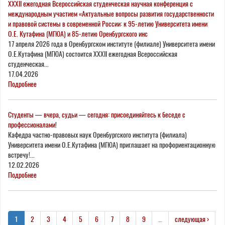
XXXII ежегодная Всероссийская студенческая научная конференция с
международным участием «Актуальные вопросы развития государственности
и правовой системы в современной России: к 95-летию Университета имени
О.Е. Кутафина (МГЮА) и 85-летию Оренбургского инс
17 апреля 2026 года в Оренбургском институте (филиале) Университета имени
О.Е.Кутафина (МГЮА) состоится XXXII ежегодная Всероссийская
студенческая...
17.04.2026
Подробнее
Студенты — вчера, судьи — сегодня: присоединяйтесь к беседе с
профессионалами!
Кафедра частно-правовых наук Оренбургского института (филиала)
Университета имени О.Е.Кутафина (МГЮА) приглашает на профориентационную
встречу!...
12.02.2026
Подробнее
1
2
3
4
5
6
7
8
9
…
следующая ›