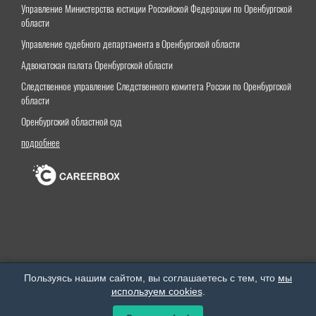
Управление Министерства юстиции Российской Федерации по Оренбургской
области
Управление судебного департамента в Оренбургской области
Адвокатская палата Оренбургской области
Следственное управление Следственного комитета России по Оренбургской
области
Оренбургский областной суд
подробнее
Оренбургский институт (филиал) федерального государственного бюджетного образовательного
Пользуясь нашим сайтом, вы соглашаетесь с тем, что
мы
учреждения высшего образования «Московский государственный юридический университет
используем cookies
.
имени О.Е.Кутафина (МГЮА)»
Все права защищены. © 2026 год.