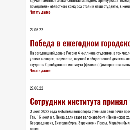
вручил памятные знаки «Золотая молодежь Оренбуржья». Были р
победителей областного конкурса стали и наши студенты, в но
Читать далее
27.06.22
Победа в ежегодном городско
На сегодняшний день в России 4 миллиона студентов, в том числ
успехи в спорте, творчестве, научной и общественной деятельно
студенты Оренбургского института (филиала) Университета имени 
Читать далее
27.06.22
Сотрудник института принял
3 июня 2022 года любители велоспорта отмечали свой почти пр
Так, 16 июня в г. Пенза дали старт веломарафону «Пензенские х
Северодвинска, Екатеринбурга, Заречного и Пензы. Марафон был
ранее...