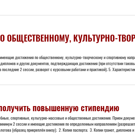
 ОБЩЕСТВЕННОМУ, КУЛЬТУРНО-ТВОР
 имеющие достижения по общественному, культурно-творческому и спортивному нап
, дипломов и других документов, подтверждающих достижения (при отсутствии таковых
 последние 2 сессии, разворот с курсовыми работами и практикой); 5. Характеристи
получить повышенную стипендию
ные, спортивные, культурно-массовые и общественные достижения. Прием документо
 минимум 2 сессии и имеющие достижения по определенным направлениям (разрешает
това (образец прикреплён внизу); 2. Копия паспорта; 3. Копии грамот, дипломов и д