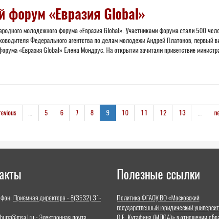
форум «Евразия Global»
родного молодежного форума «Евразия Global». Участниками форума стали 500 чело
уководителя Федерального агентства по делам молодежи Андрей Платонов, первый в
форума «Евразия Global» Елена Мондрус. На открытии зачитали приветствие минист
revious
…
5
6
7
8
9
10
11
12
13
…
ne
акты
Полезные ссылки
ефон:
Приемная директора - 8(3532) 31-
Политика ФГАОУ ВО «Московский
государственный юридический университ
nburg@msal.ru - Электронная почта
О.Е. Кутафина (МГЮА)» в отношении обр