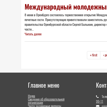
Международный молодежный 
8 июня в Оренбурге состоялось торжественное открытие Междуна
почетные гости. Присутствующих приветствовали заместитель р
правительства Оренбургской области Сергей Балыкин, директор 
части...
Читать далее
« first
‹ p
Главное меню
Конт
Наука
Тел
Сведения об образовательной
99-11
организации
Часто задаваемые вопросы
ore