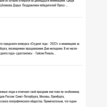
ших из лучших отбирали по двенадцати номинациям. Среди
ублякова Дарья. Поздравляем победителей! Пресс-...
го городского конкурса «Студент года - 2022» в номинациях за
енбурга, посвященное празднованию Дня молодежи. В их числе-
дента года» удостоились: - Гайсин Реналь...
нные люди и отмечают свой праздник они тоже по-особенному.
одов России: Санкт-Петербурга, Москвы, Оренбурга,
ского географического общества. Примечательно, что годом