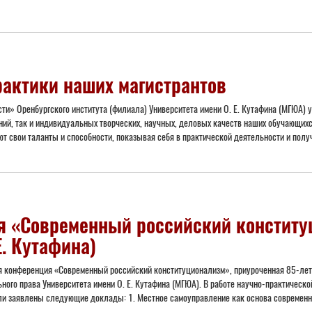
рактики наших магистрантов
сти» Оренбургского института (филиала) Университета имени О. Е. Кутафина (МГЮА) 
аний, так и индивидуальных творческих, научных, деловых качеств наших обучающи
т свои таланты и способности, показывая себя в практической деятельности и получ
 «Современный российский конституц
. Кутафина)
я конференция «Современный российский конституционализм», приуроченная 85-лети
ого права Университета имени О. Е. Кутафина (МГЮА). В работе научно-практическ
ли заявлены следующие доклады: 1. Местное самоуправление как основа современно