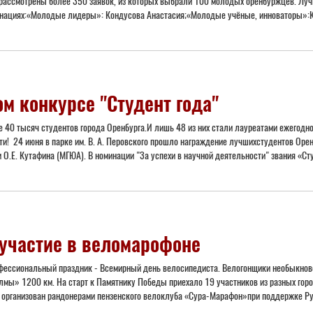
ассмотрены более 350 заявок, из которых выбрали 100 молодых оренбуржцев. Луч
минациях:«Молодые лидеры»: Кондусова Анастасия;«Молодые учёные, инноваторы»:К
м конкурсе "Студент года"
е 40 тысяч студентов города Оренбурга.И лишь 48 из них стали лауреатами ежегодно
сти! 24 июня в парке им. В. А. Перовского прошло награждение лучшихстудентов Ор
О.Е. Кутафина (МГЮА). В номинации "За успехи в научной деятельности" звания «Сту
 участие в веломарофоне
офессиональный праздник - Всемирный день велосипедиста. Велогонщики необыкнове
олмы» 1200 км. На старт к Памятнику Победы приехало 19 участников из разных гор
 организован рандонерами пензенского велоклуба «Сура-Марафон»при поддержке Рус