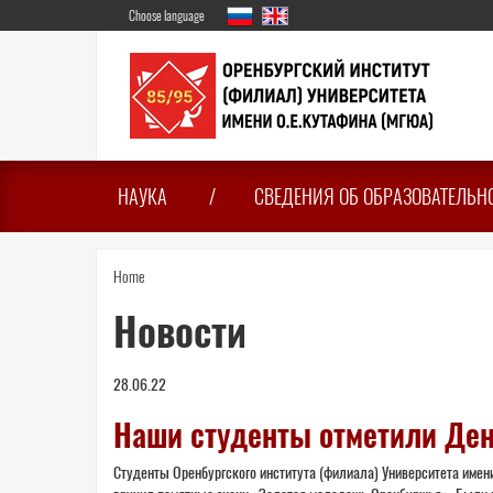
Skip
Choose language
to
main
content
НАУКА
СВЕДЕНИЯ ОБ ОБРАЗОВАТЕЛЬН
You
Home
are
Новости
here
28.06.22
Наши студенты отметили Ден
Студенты Оренбургского института (филиала) Университета имен