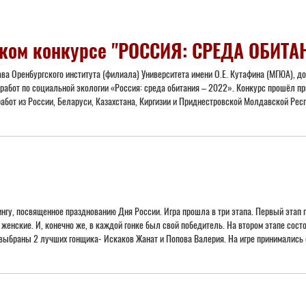
йском конкурсе "РОССИЯ: СРЕДА ОБИТА
а Оренбургского института (филиала) Университета имени О.Е. Кутафина (МГЮА), до
х работ по социальной экологии «Россия: среда обитания – 2022». Конкурс прошёл
абот из России, Беларуси, Казахстана, Киргизии и Приднестровской Молдавской Рес
нгу, посвященное празднованию Дня России. Игра прошла в три этапа. Первый этап 
женские. И, конечно же, в каждой гонке был свой победитель. На втором этапе состо
ыбраны 2 лучших гонщика- Искаков Жанат и Попова Валерия. На игре принимались ст