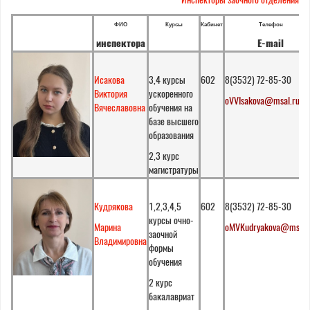
ФИО
Курсы
Кабинет
Телефон
инспектора
E-mail
Исакова
3,4 курсы
602
8(3532) 72-85-30
Виктория
ускоренного
oVVIsakova@msal.ru
Вячеславовна
обучения на
базе высшего
образования
2,3 курс
магистратуры
Кудрякова
1,2,3,4,5
602
8(3532) 72-85-30
курсы очно-
Марина
oMVKudryakova@msal.
заочной
Владимировна
формы
обучения
2 курс
бакалавриат