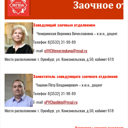
Заведующий заочным отделением
Чемеринская Вероника Вячеславовна – к.ю.н., доцент
Телефон: 8(3532) 31-99-89
E-mail:
oVVCHemerinskaya
@
msal
.
ru
Место расположения: г. Оренбург, ул. Комсомольская, д.50, кабинет 619
Заместитель
заведующего
заочного
отделения
Чашкин Пётр Владимирович – к.ю.н., доцент
Телефон: 8(3532) 31-98-89
E-mail:
oPVChashkin
@
msal
.
ru
Место расположения: г. Оренбург, ул. Комсомольская, д.50, кабинет 618
Инспекторы заочного
отделения