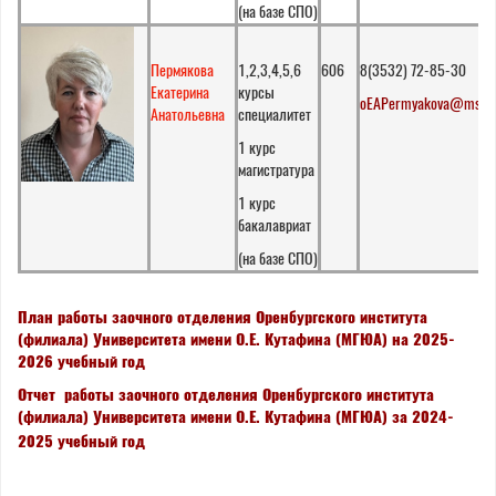
(на базе СПО)
Пермякова
1,2,3,4,5,6
606
8(3532) 72-85-30
Екатерина
курсы
oEAPermyakova@msal.
Анатольевна
специалитет
1 курс
магистратура
1 курс
бакалавриат
(на базе СПО)
План работы заочного отделения Оренбургского института
(филиала) Университета имени О.Е. Кутафина (МГЮА) на 2025-
2026 учебный год
Отчет работы заочного отделения Оренбургского института
(филиала) Университета имени О.Е. Кутафина (МГЮА) за 2024-
2025 учебный год