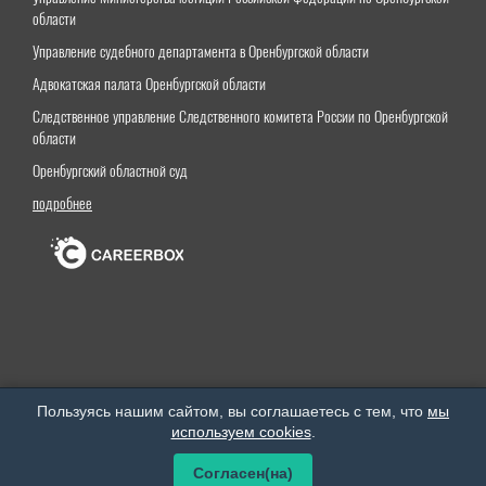
области
Управление судебного департамента в Оренбургской области
Адвокатская палата Оренбургской области
Следственное управление Следственного комитета России по Оренбургской
области
Оренбургский областной суд
подробнее
Оренбургский институт (филиал) федерального государственного бюджетного образовательного
Пользуясь нашим сайтом, вы соглашаетесь с тем, что
мы
учреждения высшего образования «Московский государственный юридический университет
используем cookies
.
имени О.Е.Кутафина (МГЮА)»
Все права защищены. © 2026 год.
Согласен(на)
Разработка сайта
«RANG Studio»
.