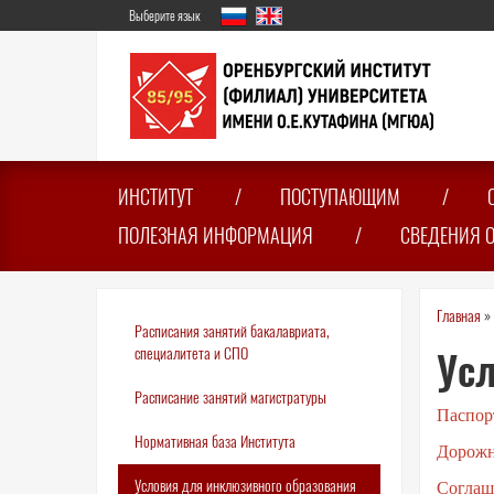
Перейти
Выберите язык
к
основному
содержанию
ИНСТИТУТ
ПОСТУПАЮЩИМ
ПОЛЕЗНАЯ ИНФОРМАЦИЯ
СВЕДЕНИЯ 
Вы
Главная
»
Расписания занятий бакалавриата,
зде
специалитета и СПО
Усл
Расписание занятий магистратуры
Паспор
Нормативная база Института
Дорожн
Условия для инклюзивного образования
Соглаш