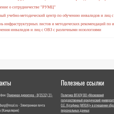
ение о сотрудничестве "
РУМЦ"
ный учебно-методический центр по обучению инвалидов и лиц 
нь инфраструктурных листов и методических рекомендаций по 
учения инвалидов и лиц с ОВЗ с различными нозологиями
акты
Полезные ссылки
ефон:
Приемная директора - 8(3532) 31-
Политика ФГАОУ ВО «Московский
государственный юридический университ
nburg@msal.ru - Электронная почта
О.Е. Кутафина (МГЮА)» в отношении обр
а (Канцелярия)
персональных данных