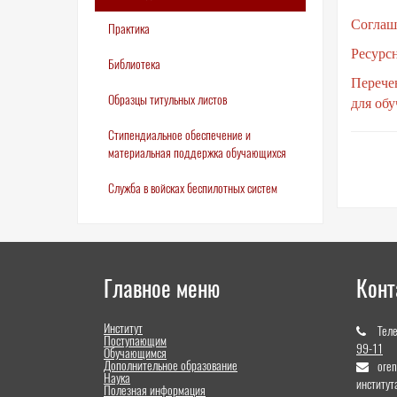
Соглаш
Практика
Ресурс
Библиотека
Перече
Образцы титульных листов
для об
Стипендиальное обеспечение и
материальная поддержка обучающихся
Служба в войсках беспилотных систем
Главное меню
Конт
Институт
Тел
Поступающим
99-11
Обучающимся
Дополнительное образование
ore
Наука
институт
Полезная информация