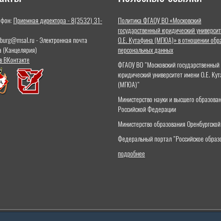
ефон:
Приемная директора - 8(3532) 31-
Политика ФГАОУ ВО «Московский
государственный юридический университ
nburg@msal.ru - Электронная почта
О.Е. Кутафина (МГЮА)» в отношении обр
а (Канцелярия)
персональных данных
в ВКонтакте
ФГАОУ ВО "Московский государственный
юридический университет имени О.Е. Ку
(МГЮА)"
Министерство науки и высшего образова
Российской Федерации
Министерство образования Оренбургской
Федеральный портал "Российское образ
подробнее
ственного бюджетного образовательного учреждения высшего образования «Московский государственны