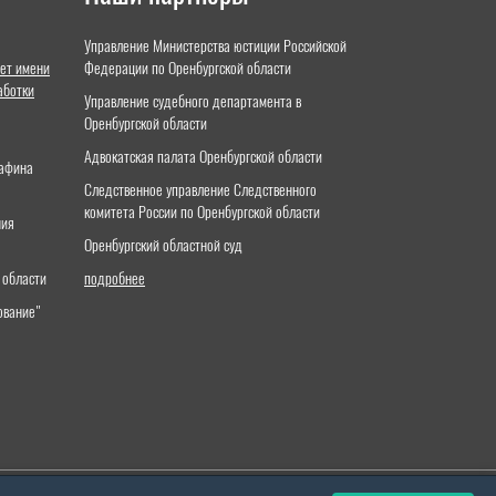
Управление Министерства юстиции Российской
ет имени
Федерации по Оренбургской области
аботки
Управление судебного департамента в
Оренбургской области
Адвокатская палата Оренбургской области
тафина
Следственное управление Следственного
комитета России по Оренбургской области
ния
Оренбургский областной суд
 области
подробнее
ование"
й юридический университет имени О.Е.Кутафина (МГЮА)»