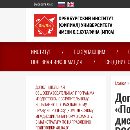
Перейти
Выберите язык
к
основному
содержанию
ИНСТИТУТ
ПОСТУПАЮЩИМ
ПОЛЕЗНАЯ ИНФОРМАЦИЯ
СВЕДЕНИЯ 
Вы
Главная
»
ДОПОЛНИТЕЛЬНАЯ
зде
ОБЩЕОБРАЗОВАТЕЛЬНАЯ ПРОГРАММА
До
«ПОДГОТОВКА К ВСТУПИТЕЛЬНОМУ
ИСПЫТАНИЮ ПО ГРАЖДАНСКОМУ
«По
ПРАВУ И ПРОЦЕССУ (КОМПЛЕКСНОМУ
дис
МЕЖДИСЦИПЛИНАРНОМУ ЭКЗАМЕНУ)
В МАГИСТРАТУРУ ПО НАПРАВЛЕНИЮ
ПОДГОТОВКИ 40.04.01.