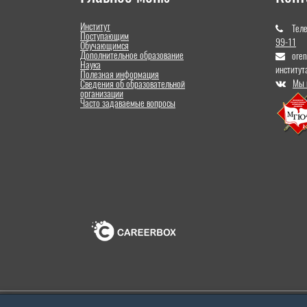
Институт
Тел
Поступающим
99-11
Обучающимся
Дополнительное образование
ore
Наука
институт
Полезная информация
Мы 
Сведения об образовательной
организации
Часто задаваемые вопросы
Оренбургский институт (филиал) федерального государ