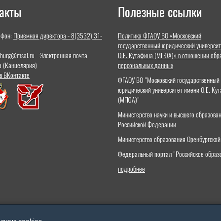
акты
Полезные ссылки
ефон:
Приемная директора - 8(3532) 31-
Политика ФГАОУ ВО «Московский
государственный юридический университ
nburg@msal.ru - Электронная почта
О.Е. Кутафина (МГЮА)» в отношении обр
а (Канцелярия)
персональных данных
в ВКонтакте
ФГАОУ ВО "Московский государственный
юридический университет имени О.Е. Ку
(МГЮА)"
Министерство науки и высшего образова
Российской Федерации
Министерство образования Оренбургской
Федеральный портал "Российское образ
подробнее
зуем cookies
.