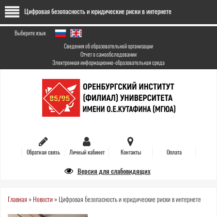
Перейти
Цифровая безопасность и юридические риски в интернете
к
основному
содержанию
Выберите язык
Сведения об образовательной организации
Отчет о самообследовании
Электронная информационно-образовательная среда
Обратная связь
Личный кабинет
Контакты
Оплата
Версия для слабовидящих
Вы
Главная
»
Новости
»
Цифровая безопасность и юридические риски в интернете
здесь