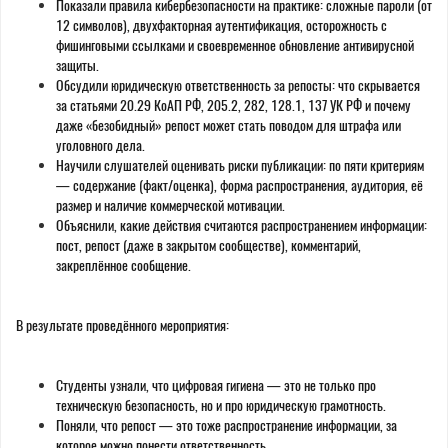
Показали правила кибербезопасности на практике: сложные пароли (от
12 символов), двухфакторная аутентификация, осторожность с
фишинговыми ссылками и своевременное обновление антивирусной
защиты.
Обсудили юридическую ответственность за репосты: что скрывается
за статьями 20.29 КоАП РФ, 205.2, 282, 128.1, 137 УК РФ и почему
даже «безобидный» репост может стать поводом для штрафа или
уголовного дела.
Научили слушателей оценивать риски публикации: по пяти критериям
— содержание (факт/оценка), форма распространения, аудитория, её
размер и наличие коммерческой мотивации.
Объяснили, какие действия считаются распространением информации:
пост, репост (даже в закрытом сообществе), комментарий,
закреплённое сообщение.
В результате проведённого мероприятия:
Студенты узнали, что цифровая гигиена — это не только про
техническую безопасность, но и про юридическую грамотность.
Поняли, что репост — это тоже распространение информации, за
которое можно понести ответственность.