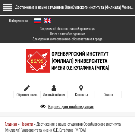
Перейти
Достижение в науке студентов Оренбургского института (филиала) Университета имени О.Е.Кутафина (МГЮА)
к
основному
содержанию
Выберите язык
Сведения об образовательной организации
Отчет о самообследовании
Электронная информационно-образовательная среда
Обратная связь
Личный кабинет
Контакты
Оплата
Версия для слабовидящих
Вы
Главная
»
Новости
»
Достижение в науке студентов Оренбургского института
(филиала) Университета имени О.Е.Кутафина (МГЮА)
здесь