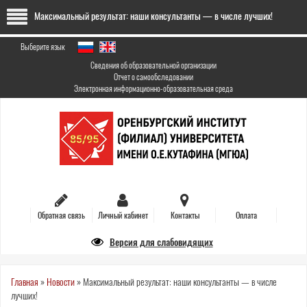
Перейти
Максимальный результат: наши консультанты — в числе лучших!
к
основному
содержанию
Выберите язык
Сведения об образовательной организации
Отчет о самообследовании
Электронная информационно-образовательная среда
Обратная связь
Личный кабинет
Контакты
Оплата
Версия для слабовидящих
Вы
Главная
»
Новости
»
Максимальный результат: наши консультанты — в числе
лучших!
здесь