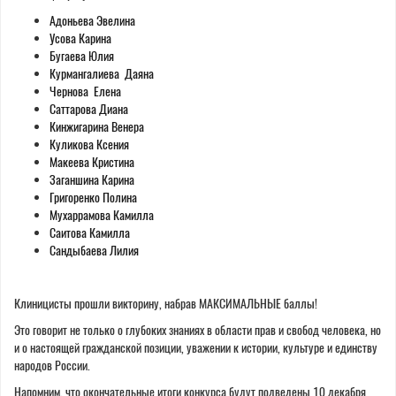
Адоньева Эвелина
Усова Карина
Бугаева Юлия
Курмангалиева Даяна
Чернова Елена
Саттарова Диана
Кинжигарина Венера
Куликова Ксения
Макеева Кристина
Заганшина Карина
Григоренко Полина
Мухаррамова Камилла
Саитова Камилла
Сандыбаева Лилия
Клиницисты прошли викторину, набрав МАКСИМАЛЬНЫЕ баллы!
Это говорит не только о глубоких знаниях в области прав и свобод человека, но
и о настоящей гражданской позиции, уважении к истории, культуре и единству
народов России.
Напомним, что окончательные итоги конкурса будут подведены 10 декабря