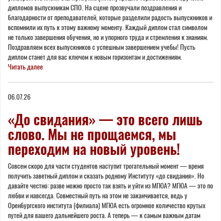
дипломов выпускникам СПО. На сцене прозвучали поздравления и
благодарности от преподавателей, которые разделили радость выпускников и
вспомнили их путь к этому важному моменту. Каждый диплом стал символом
не только завершения обучения, но и упорного труда и стремления к знаниям.
Поздравляем всех выпускников с успешным завершением учебы! Пусть
диплом станет для вас ключом к новым горизонтам и достижениям.
Читать далее
06.07.26
«До свидания» — это всего лишь
слово. Мы не прощаемся, мы
переходим на новый уровень!
Совсем скоро для части студентов наступит трогательный момент — время
получить заветный диплом и сказать родному Институту «до свидания». Но
давайте честно: разве можно просто так взять и уйти из МГЮА? МГЮА — это по
любви и навсегда. Совместный путь на этом не заканчивается, ведь у
Оренбургского института (филиала) МГЮА есть огромное количество крутых
путей для вашего дальнейшего роста. А теперь — к самым важным датам