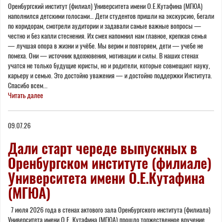
Оренбургский институт (филиал) Университета имени О.Е.Кутафина (МГЮА)
наполнился детскими голосами… Дети студентов пришли на экскурсию, бегали
по коридорам, смотрели аудитории и задавали самые важные вопросы —
честно и без капли стеснения. Их смех напомнил нам главное, крепкая семья
— лучшая опора в жизни и учёбе. Мы верим и повторяем, дети — учебе не
помеха. Они — источник вдохновения, мотивации и силы. В наших стенах
учатся не только будущие юристы, но и родители, которые совмещают науку,
карьеру и семью. Это достойно уважения — и достойно поддержки Института.
Спасибо всем...
Читать далее
09.07.26
Дали старт череде выпускных в
Оренбургском институте (филиале)
Университета имени О.Е.Кутафина
(МГЮА)
7 июля 2026 года в стенах актового зала Оренбургского института (филиала)
Университета имени О.Е. Кутафина (МГЮА) прошло торжественное вручение