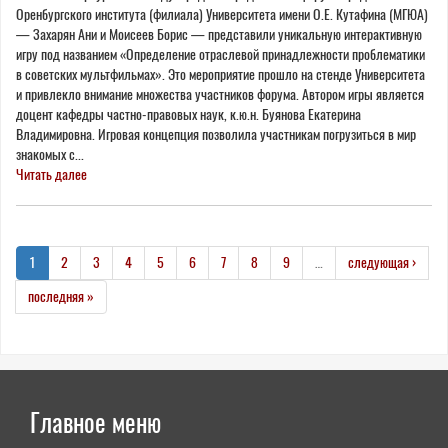
Оренбургского института (филиала) Университета имени О.Е. Кутафина (МГЮА)
— Захарян Ани и Моисеев Борис — представили уникальную интерактивную
игру под названием «Определение отраслевой принадлежности проблематики
в советских мультфильмах». Это мероприятие прошло на стенде Университета
и привлекло внимание множества участников форума. Автором игры является
доцент кафедры частно-правовых наук, к.ю.н. Буянова Екатерина
Владимировна. Игровая концепция позволила участникам погрузиться в мир
знакомых с...
Читать далее
1
2
3
4
5
6
7
8
9
…
следующая ›
последняя »
Главное меню