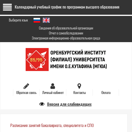
Перейти
Календарный учебный график по программам высшего образования
к
основному
содержанию
Выберите язык
Сведения об образовательной организации
Отчет о самообследовании
Электронная информационно-образовательная среда
Обратная связь
Личный кабинет
Контакты
Оплата
Версия для слабовидящих
Расписания занятий бакалавриата, специалитета и СПО