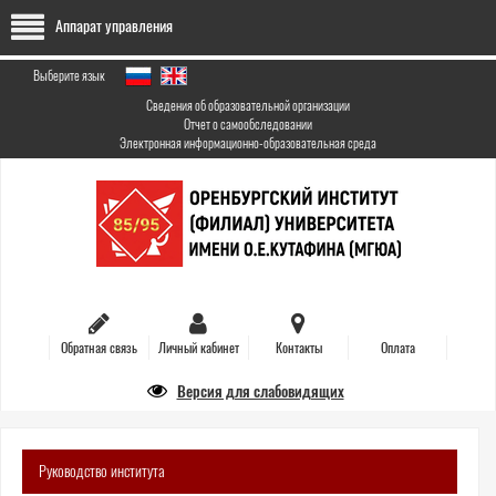
Перейти
Аппарат управления
к
основному
содержанию
Выберите язык
Сведения об образовательной организации
Отчет о самообследовании
Электронная информационно-образовательная среда
Обратная связь
Личный кабинет
Контакты
Оплата
Версия для слабовидящих
Руководство института