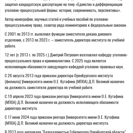
защитил кандидатскую диссертацию на тему «Единство и дифференциация
уголовно-процессуальной формы: история, современность, перспективы».
Автор монографии, научных статей и учебных пособий по уголовно-
процессуальному праву, соавтор ряда комментариев к федеральным законам.
С 2001 по 2013 гг. выполнял функции заместителя декана дневного
отделения, с 2013 по 2023 г. – заместитель директора института по учебной
работе.
12 лет (с 2013 г. по 2025 г.) Дмитрий Петрович возглавлял кафедру уголовно-
процессуального права и криминалистики. С 2025 года является
исполняющим обязанности заведующего кафедрой уголовно-правовых наук.
С 26 августа 2013 года приказом директора Оренбургского института
(филиала) Университета имени О.Е. Кутафина (МГЮА) Д.П. Великий назначен
на должность заместителя директора по учебной работе.
С 19 апреля 2023 года приказом ректора Университета имени О.Е. Кутафина
(МГЮА) Д.П. Великий назначен на должность исполняющего обязанности
директора института.
С 17 июня 2024 года приказом ректора Университета имени О.Е. Кутафина
(МГЮА) Д.П. Великий назначен на должность директора института.
В 2013 году награжден "Благодарностью Губернатора Оренбургской области".