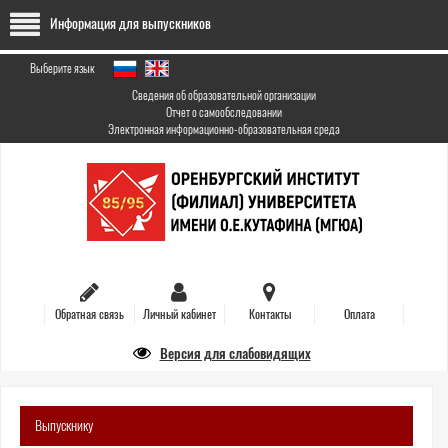
Перейти
Информация для выпускников
к
основному
содержанию
Выберите язык
Сведения об образовательной организации
Отчет о самообследовании
Электронная информационно-образовательная среда
Обратная связь
Личный кабинет
Контакты
Оплата
Версия для слабовидящих
Выпускнику