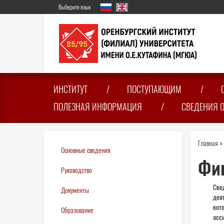
Перейти
Выберите язык
к
основному
содержанию
ИНСТИТУТ
ПОСТУПАЮЩИМ
ПОЛЕЗНАЯ ИНФОРМАЦИЯ
СВЕДЕНИЯ 
Вы
Главная
»
Основные сведения
зде
Фин
Руководство
Све
Документы
дея
кот
Образование
асс