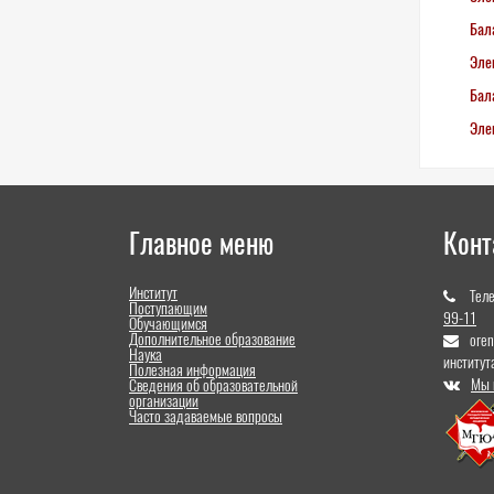
Бал
Эле
Бал
Эле
Главное меню
Конт
Институт
Тел
Поступающим
99-11
Обучающимся
Дополнительное образование
ore
Наука
институт
Полезная информация
Мы 
Сведения об образовательной
организации
Часто задаваемые вопросы