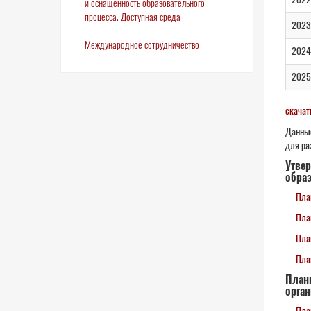
и оснащенность образовательного
процесса. Доступная среда
2023
Международное сотрудничество
2024
2025
скачат
Данные
для ра
Утве
образ
Пла
Пла
Пла
Пла
План
орган
Пла