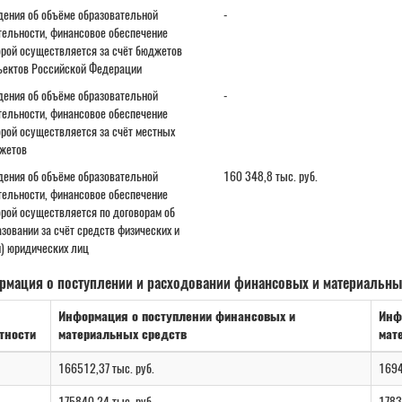
дения об объёме образовательной
-
тельности, финансовое обеспечение
орой осуществляется за счёт бюджетов
ъектов Российской Федерации
дения об объёме образовательной
-
тельности, финансовое обеспечение
орой осуществляется за счёт местных
жетов
дения об объёме образовательной
160 348,8 тыс. руб.
тельности, финансовое обеспечение
орой осуществляется по договорам об
зовании за счёт средств физических и
и) юридических лиц
рмация о поступлении и расходовании финансовых и материальны
Информация о поступлении финансовых и
Инф
тности
материальных средств
мат
166512,37 тыс. руб.
1694
175840,24 тыс. руб.
1783