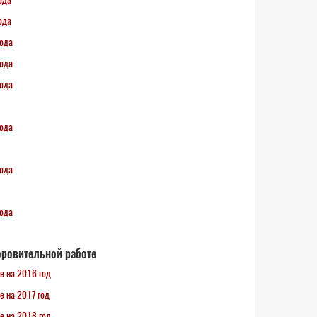
ода
года
года
года
года
года
года
оровительной работе
е на 2016 год
е на 2017 год
е на 2018 год