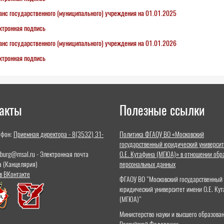
анс государственного (муниципального) учреждения на 01.01.2025
ктронная подпись
анс государственного (муниципального) учреждения на 01.01.2026
ктронная подпись
акты
Полезные ссылки
ефон:
Приемная директора - 8(3532) 31-
Политика ФГАОУ ВО «Московский
государственный юридический университ
nburg@msal.ru - Электронная почта
О.Е. Кутафина (МГЮА)» в отношении обр
а (Канцелярия)
персональных данных
в ВКонтакте
ФГАОУ ВО "Московский государственный
юридический университет имени О.Е. Ку
(МГЮА)"
Министерство науки и высшего образова