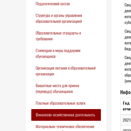
Педагогический состав
Све
дея
Структура и органы управления
кот
образовательной организацией
суб
Све
Образовательные стандарты и
дея
требования
кот
бюд
Стипендии и меры поддержки
обучающихся
Све
дея
Организация питания в образовательной
кот
организации
обра
(ил
Вакантные места для приема
(перевода) обучающихся
Инфо
Платные образовательные услуги
Год
отче
Финансово-хозяйственная деятельность
2021
Материально-техническое обеспечение
2022