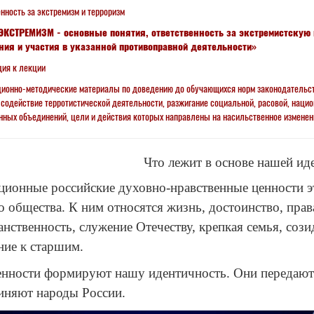
нность за экстремизм и терроризм
ЭКСТРЕМИЗМ - основные понятия, ответственность за экстремистскую 
ния и участия в указанной противоправной деятельности»
ция к лекции
ионно-методические материалы по доведению до обучающихся норм законодательст
 содействие терротистической деятельности, разжигание социальной, расовой, нацио
ных объединений, цели и действия которых направлены на насильственное изменен
Что лежит в основе нашей ид
ционные российские духовно-нравственные ценности эт
 общества. К ним относятся жизнь, достоинство, прав
анственность, служение Отечеству, крепкая семья, соз
ние к старшим.
енности формируют нашу идентичность. Они передаютс
иняют народы России.