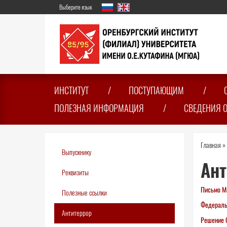
Перейти
Выберите язык
к
основному
содержанию
ИНСТИТУТ
ПОСТУПАЮЩИМ
ПОЛЕЗНАЯ ИНФОРМАЦИЯ
СВЕДЕНИЯ 
Вы
Главная
»
Выпускнику
зде
Ант
Реквизиты
Письмо М
Полезные ссылки
Федераль
Антитеррор
Решение 