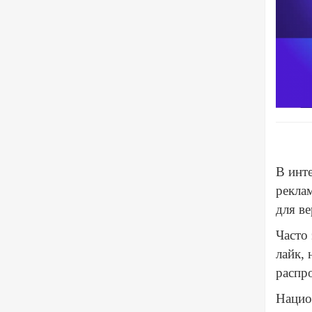
В инте
рекла
для в
Часто 
лайк, 
распр
Нацио