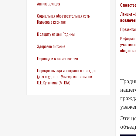
Антикоррупция
Ответстве
Лекция
«
Социальная образовательная сеть:
вовлече
Карьера в кармане
Презента
В защиту нашей Родины
Информац
участие и
Здоровое питание
обществен
Перевод и восстановление
Порядок въезда иностранных граждан
(для студентов Университета имени
Тради
О.Е.Кутафина (МГЮА)
нашего
гражд
уваже
Эти ц
объед