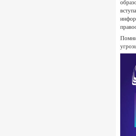
образо
вступ
инфор
право
Помни,
угроз