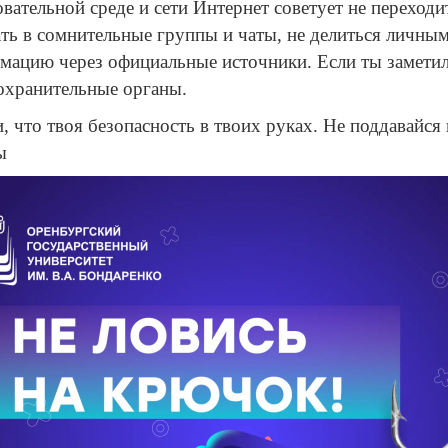
вательной среде и сети Интернет советует не переход
ать в сомнительные группы и чаты, не делиться личны
мацию через официальные источники. Если ты заметил
охранительные органы.
 что твоя безопасность в твоих руках. Не поддавайся
ы