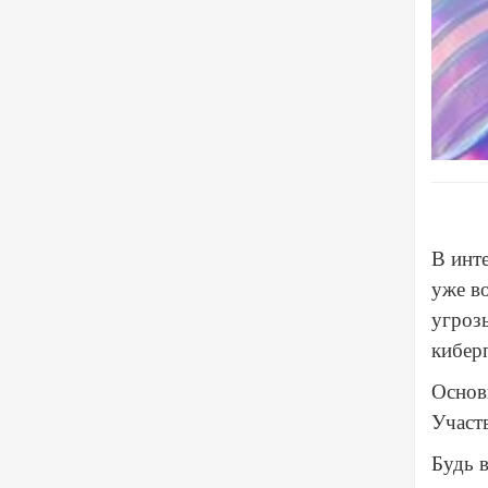
В инте
уже в
угрозы
кибер
Основ
Участ
Будь в