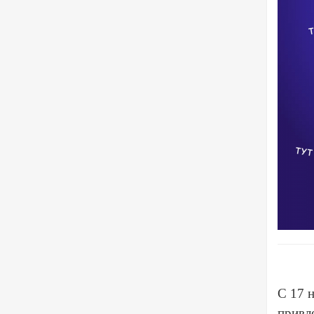
С 17 
привле