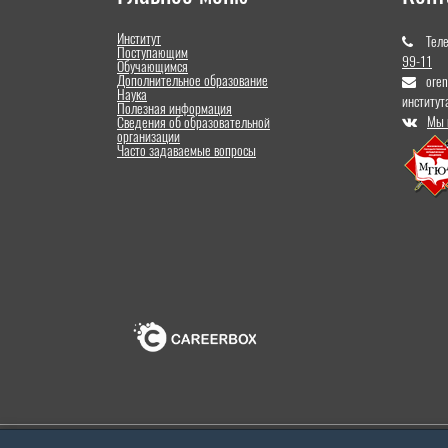
Институт
Тел
Поступающим
99-11
Обучающимся
Дополнительное образование
ore
Наука
институт
Полезная информация
Мы 
Сведения об образовательной
организации
Часто задаваемые вопросы
Оренбургский институт (филиал) федерального государ