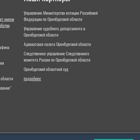
Управление Министерства юстиции Российской
ет имени
Федерации по Оренбургской области
аботки
Управление судебного департамента в
Оренбургской области
Адвокатская палата Оренбургской области
тафина
Следственное управление Следственного
комитета России по Оренбургской области
ния
Оренбургский областной суд
 области
подробнее
ование"
й юридический университет имени О.Е.Кутафина (МГЮА)»