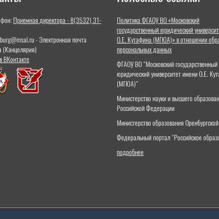
ефон:
Приемная директора - 8(3532) 31-
Политика ФГАОУ ВО «Московский
государственный юридический университ
nburg@msal.ru - Электронная почта
О.Е. Кутафина (МГЮА)» в отношении обр
а (Канцелярия)
персональных данных
в ВКонтакте
ФГАОУ ВО "Московский государственный
юридический университет имени О.Е. Ку
(МГЮА)"
Министерство науки и высшего образова
Российской Федерации
Министерство образования Оренбургской
Федеральный портал "Российское образ
подробнее
ственного бюджетного образовательного учреждения высшего образования «Московский государственны