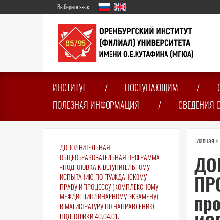
Перейти
Выберите язык
к
основному
содержанию
ИНСТИТУТ
ПОСТУПАЮЩИМ
ПОЛЕЗНАЯ ИНФОРМАЦИЯ
СВЕДЕНИЯ 
Вы
Главная
»
ДОПОЛНИТЕЛЬНАЯ
зде
ОБЩЕОБРАЗОВАТЕЛЬНАЯ ПРОГРАММА
ДО
«ПОДГОТОВКА К ВСТУПИТЕЛЬНОМУ
ИСПЫТАНИЮ ПО ГРАЖДАНСКОМУ
ПР
ПРАВУ И ПРОЦЕССУ (КОМПЛЕКСНОМУ
пр
МЕЖДИСЦИПЛИНАРНОМУ ЭКЗАМЕНУ)
В МАГИСТРАТУРУ ПО НАПРАВЛЕНИЮ
ПОДГОТОВКИ 40.04.01.