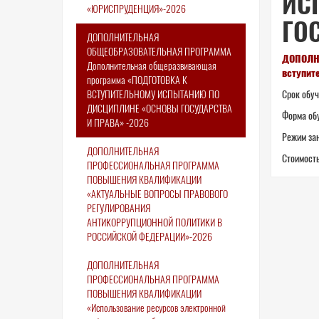
ИС
«ЮРИСПРУДЕНЦИЯ»-2026
ГО
ДОПОЛНИТЕЛЬНАЯ
ОБЩЕОБРАЗОВАТЕЛЬНАЯ ПРОГРАММА
ДОПОЛН
Дополнительная общеразвивающая
вступит
программа «ПОДГОТОВКА К
ВСТУПИТЕЛЬНОМУ ИСПЫТАНИЮ ПО
Срок обуч
ДИСЦИПЛИНЕ «ОСНОВЫ ГОСУДАРСТВА
Форма об
И ПРАВА» -2026
Режим зан
ДОПОЛНИТЕЛЬНАЯ
Стоимость
ПРОФЕССИОНАЛЬНАЯ ПРОГРАММА
ПОВЫШЕНИЯ КВАЛИФИКАЦИИ
«АКТУАЛЬНЫЕ ВОПРОСЫ ПРАВОВОГО
РЕГУЛИРОВАНИЯ
АНТИКОРРУПЦИОННОЙ ПОЛИТИКИ В
РОССИЙСКОЙ ФЕДЕРАЦИИ»-2026
ДОПОЛНИТЕЛЬНАЯ
ПРОФЕССИОНАЛЬНАЯ ПРОГРАММА
ПОВЫШЕНИЯ КВАЛИФИКАЦИИ
«Использование ресурсов электронной