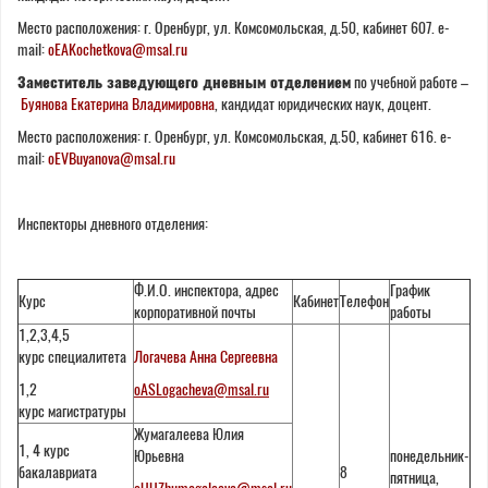
Место расположения: г. Оренбург, ул. Комсомольская, д.50, кабинет 607. e-
mail:
oEAKochetkova@msal.ru
Заместитель заведующего дневным отделением
по учебной работе –
Буянова Екатерина Владимировна
, кандидат юридических наук, доцент.
Место расположения: г. Оренбург, ул. Комсомольская, д.50, кабинет 616. e-
mail:
oEVBuyanova@msal.ru
Инспекторы дневного отделения:
Ф.И.О. инспектора, адрес
График
Курс
Кабинет
Телефон
корпоративной почты
работы
1,2,3,4,5
курс специалитета
Логачева Анна Сергеевна
1,2
oASLogacheva@msal.ru
курс магистратуры
Жумагалеева Юлия
1, 4 курс
Юрьевна
понедельник-
бакалавриата
8
пятница,