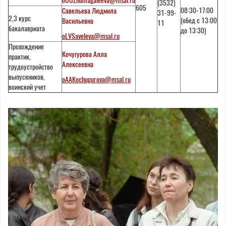
oUUZhumagaleeva@msal.ru
(3532)
605
08:30-17:00
Савельева Людмила
31-99-
2,3 курс
(обед с 13:00
Васильевна
11
бакалавриата
до 13:30)
oLVSaveleva@msal.ru
Прохождение
Кочугурова Алла
практик,
Алексеевна
трудоустройство
выпускников,
oAAKochugurova@msal.ru
воинский учет