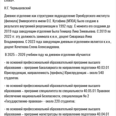
слова».
Н.Г. Чернышевский
Дневное отделение как структурное подразделение Оренбургского института
(филиала) Университета имени О.Е. Кутафина (МГЮА) было создано в
результате внутренней реорганизации в 1992 году. С момента его создания до
2019 года заведующим отделения была Генишер Лина Зиновьевна. С 2019 по
2023 гг. эту должность занимала к.ю.н., доцент Сиваракша Инна
Владимировна. С 2023 года заведующим дневным отделением является к.и.н.,
доцент Кочеткова Елена Александровна.
В 2025 – 2026 учебном году на дневном отделении обучаются:
- по основной профессиональной образовательной программе высшего
образования – программе бакалавриата по направлению подготовки 40.03.01
Юриспруденция, направленность (профиль) Юриспруденция – около 540
студентов;
- по основной профессиональной образовательной программе высшего
образования – программе специалитета по специальности 40.05.01 Правовое
обеспечение национальной безопасности, специализация № 2
«Государственно-правовая» - около 220 студентов;
- по основной профессиональной образовательной программе высшего
образования – программе магистратуры по направлению подготовки 40.04.01