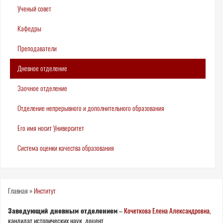
Ученый совет
Кафедры
Преподаватели
Дневное отделение
Заочное отделение
Отделение непрерывного и дополнительного образования
Его имя носит Университет
Система оценки качества образования
Вы
Главная
»
Институт
здесь
Заведующий дневным отделением
–
Кочеткова Елена Александровна
,
кандидат исторических наук, доцент.