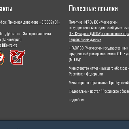
акты
Полезные ссылки
ефон:
Приемная директора - 8(3532) 31-
Политика ФГАОУ ВО «Московский
государственный юридический университ
nburg@msal.ru - Электронная почта
О.Е. Кутафина (МГЮА)» в отношении обр
а (Канцелярия)
персональных данных
в ВКонтакте
ФГАОУ ВО "Московский государственный
юридический университет имени О.Е. Ку
(МГЮА)"
Министерство науки и высшего образова
Российской Федерации
Министерство образования Оренбургской
Федеральный портал "Российское образ
подробнее