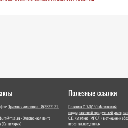
акты
Полезные ссылки
ефон:
Приемная директора - 8(3532) 31-
Политика ФГАОУ ВО «Московский
государственный юридический университ
nburg@msal.ru - Электронная почта
О.Е. Кутафина (МГЮА)» в отношении обр
а (Канцелярия)
персональных данных