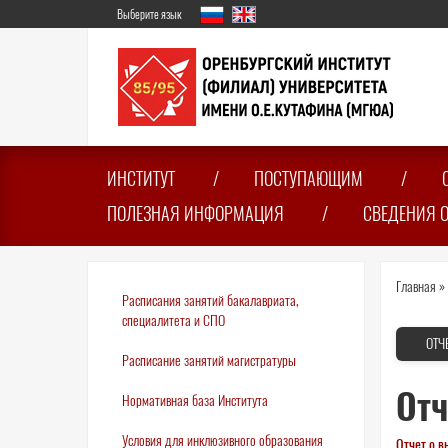
Перейти
Выберите язык
к
основному
содержанию
ИНСТИТУТ
ПОСТУПАЮЩИМ
ПОЛЕЗНАЯ ИНФОРМАЦИЯ
СВЕДЕНИЯ 
Вы
Главная
»
Расписания занятий бакалавриата,
зде
специалитета и СПО
ОТЧ
Расписание занятий магистратуры
Отч
Нормативная база Института
Условия для инклюзивного образования
Отчет о в