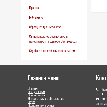
Практика
Библиотека
Образцы титульных листов
Стипендиальное обеспечение и
материальная поддержка обучающихся
Служба в войсках беспилотных систем
Главное меню
Конт
Институт
Тел
Поступающим
99-11
Обучающимся
Дополнительное образование
ore
Наука
институт
Полезная информация