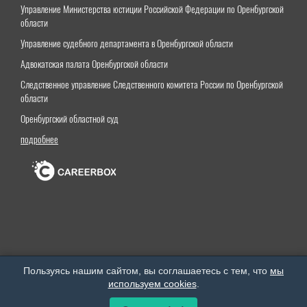
Управление Министерства юстиции Российской Федерации по Оренбургской
области
Управление судебного департамента в Оренбургской области
Адвокатская палата Оренбургской области
Следственное управление Следственного комитета России по Оренбургской
области
Оренбургский областной суд
подробнее
Оренбургский институт (филиал) федерального государственного бюджетного образовательного
Пользуясь нашим сайтом, вы соглашаетесь с тем, что
мы
учреждения высшего образования «Московский государственный юридический университет
используем cookies
.
имени О.Е.Кутафина (МГЮА)»
Все права защищены. © 2026 год.