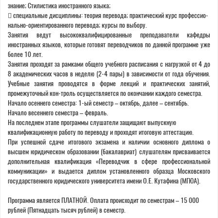
знание; Стилистика иностранного языка;
 специальные дисциплины: теория перевода; практический курс профессио-
нально-ориентированного перевода; курсы по выбору.
Занятия ведут высококвалифицированные преподаватели кафедры
иностранных языков, которые готовят переводчиков по данной программе уже
более 10 лет.
Занятия проходят за рамками общего учебного расписания с нагрузкой от 4 до
8 академических часов в неделю (2-4 пары) в зависимости от года обучения.
Учебные занятия проводятся в форме лекций и практических занятий,
промежуточный кон-троль осуществляется по окончании каждого семестра.
Начало осеннего семестра: 1-ый семестр – октябрь, далее – сентябрь.
Начало весеннего семестра – февраль.
На последнем этапе программы слушатели защищают выпускную
квалификационную работу по переводу и проходят итоговую аттестацию.
При успешной сдаче итогового экзамена и наличии основного диплома о
высшем юридическом образовании (бакалавриат) слушателям присваивается
дополнительная квалификация «Переводчик в сфере профессиональной
коммуникации» и выдается диплом установленного образца Московского
государственного юридического университета имени О.Е. Кутафина (МГЮА).
Программа является ПЛАТНОЙ. Оплата происходит по семестрам – 15 000
рублей (Пятнадцать тысяч рублей) в семестр.