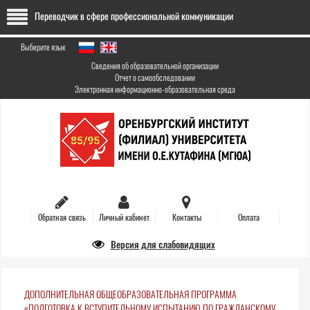
Перейти
Переводчик в сфере профессиональной коммуникации
к
основному
содержанию
Выберите язык
Сведения об образовательной организации
Отчет о самообследовании
Электронная информационно-образовательная среда
Обратная связь
Личный кабинет
Контакты
Оплата
Версия для слабовидящих
ДОПОЛНИТЕЛЬНАЯ ОБЩЕОБРАЗОВАТЕЛЬНАЯ ПРОГРАММА
«ПОДГОТОВКА К ВСТУПИТЕЛЬНОМУ ИСПЫТАНИЮ ПО ГРАЖДАНСКОМУ